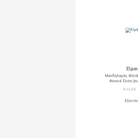
Είμαι
Μανδηλαράς Φίλιπ
Φουκιέ Έλσα (ε
€ 11,10
Εξαντλ