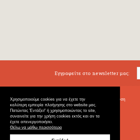
Εγγραφείτε στο newsletter μας:
Χρησιμοποιούμε cookies για να έχετε την
Μουσικό Βιβλιοπωλείο
Μουσική Εκπαίδευση
καλύτερη εμπειρία πλοήγησης στο website μας.
Κρουστά & Εκπαιδευτικό Υλικό
Fagotto Blog
Πατώντας 'Εντάξει!' ή χρησιμοποιώντας το site,
Γενικό Βιβλιοπωλείο
συναινείτε για την χρήση cookies εκτός και αν τα
έχετε απενεργοποιήσει.
Θέλω να μάθω περισσότερα