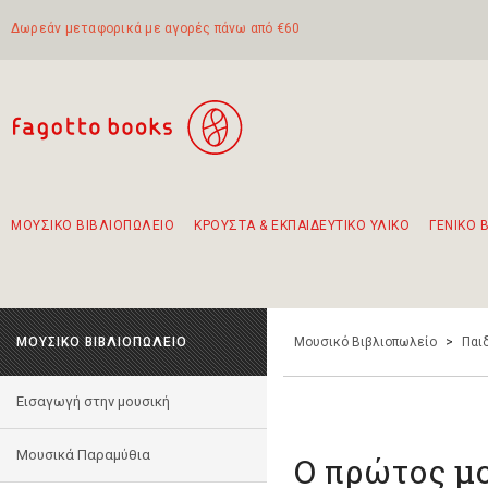
Δωρεάν μεταφορικά με αγορές πάνω από €60
ΜΟΥΣΙΚΟ ΒΙΒΛΙΟΠΩΛΕΙΟ
ΚΡΟΥΣΤΑ & ΕΚΠΑΙΔΕΥΤΙΚΟ ΥΛΙΚΟ
ΓΕΝΙΚΟ 
Προτάσεις - Σετ - Συνδυασμοί Βιβλίων
Πρωτότυποι Συνδυασμοί - Σετ δώρων για παιδιά
Για τα πρώτα μας βήματα στην κιθάρα
Το πιο διαδεδομένο σετ Boomwhackers
Περπατώντας στην παλιά πόλη της Λευκάδας
ΜΟΥΣΙΚΟ ΒΙΒΛΙΟΠΩΛΕΙΟ
Μουσικό Βιβλιοπωλείο
>
Παι
Εισαγωγή στην μουσική
Μουσικά Παραμύθια
Ο πρώτος μ