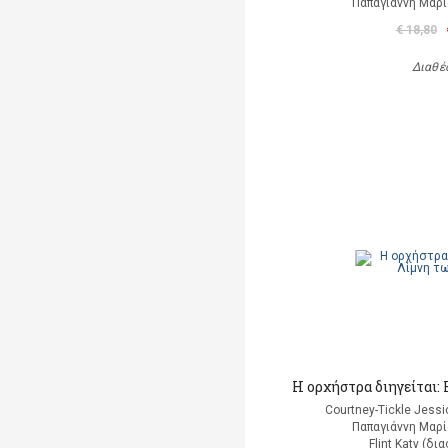
Παπαγιάννη Μαρί
€ 18,80
Διαθέ
Η ορχήστρα διηγείται
Courtney-Tickle Jess
Παπαγιάννη Μαρί
Flint Katy (δ