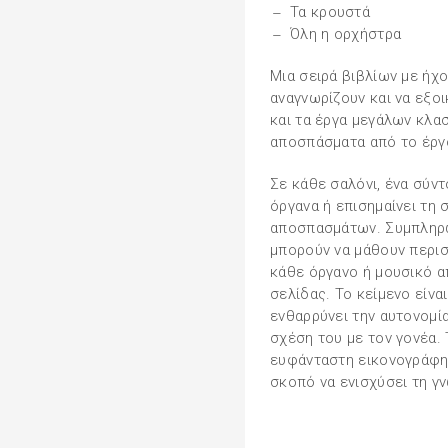
Τα κρουστά
Όλη η ορχήστρα
Μια σειρά βιβλίων με ήχο
αναγνωρίζουν και να εξο
και τα έργα μεγάλων κλα
αποσπάσματα από το έργο
Σε κάθε σαλόνι, ένα σύν
όργανα ή επισημαίνει τη
αποσπασμάτων. Συμπληρωμ
μπορούν να μάθουν περισ
κάθε όργανο ή μουσικό 
σελίδας. Το κείμενο είνα
ενθαρρύνει την αυτονομία
σχέση του με τον γονέα.
ευφάνταστη εικονογράφησ
σκοπό να ενισχύσει τη γν