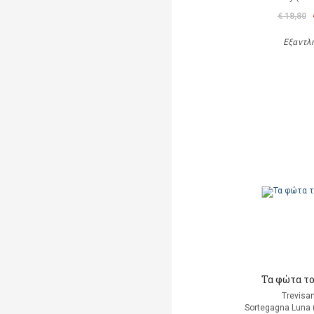
€ 18,80
Εξαντλ
Τα φώτα τ
Trevisan
Sortegagna Luna 