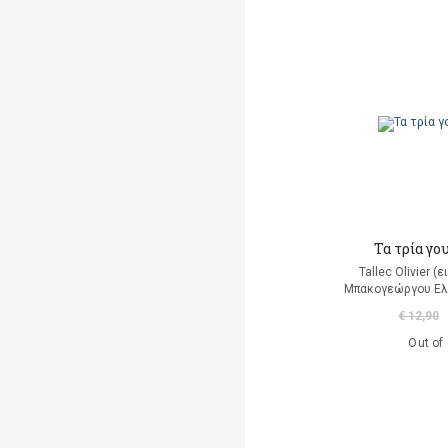
Armstrong Kate
Armstrong Louis
Arsenault Isabelle
Asensio Maria
(προσαρμογή)
Ashton Anthony
Aslan Enver Mete
Τα τρία γο
Asquith Ros
Tallec Olivier 
(εικονογράφηση)
Μπακογεώργου Ελ
€ 12,90
Assayas Michka
Out of
Atinuke
Austrian J. J.
Averbuck Alexis