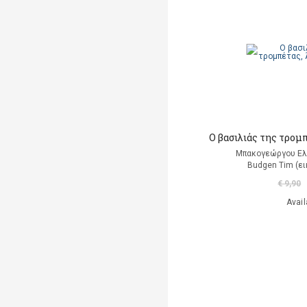
Markantonaki Georgia
Mavromatis Aris
(translation)
Ντι Καμίλο Κέιτ
Παλαιολόγου Μαρία
(μετάφραση)
Ο βασιλιάς της τρομπ
Ροντάρι Τζάννι
Μπακογεώργου Ελ
Budgen Tim (ε
Χαλκιάς Εμμ. Χρήστος
€ 9,90
Avail
Χουρμούζιος Χαρτοφύλαξ
Γεώργιος
Χόφμαν Ε.Τ.Α.
A. Di Scipio
A. Kontogeorgakopoulos