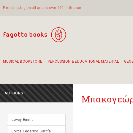
Free shipping on all orders over €60 in Greece
MUSICAL BOOKSTORE
PERCUSSION & EDUCATIONAL MATERIAL
GEN
Suggestions - Sets - Book Combinations
Educational material for exercise in rhythm
Unique combinations - Gift Sets for Kids
Smirneika and pireotika rembetika
Hand-crafted hand drum 45cm
Α Walk through Lefkada's old town
AUTHORS
Μπακογεώρ
Levey Emma
Lorca Federico García