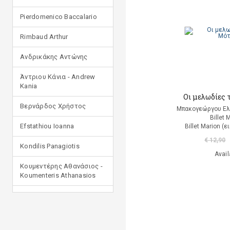
Pierdomenico Baccalario
Rimbaud Arthur
Ανδρικάκης Αντώνης
Άντριου Κάνια - Andrew
Kania
Οι μελωδίες 
Βερνάρδος Χρήστος
Μπακογεώργου Ελ
Billet 
Efstathiou Ioanna
Billet Marion (
€ 12,90
Kondilis Panagiotis
Avail
Κουμεντέρης Αθανάσιος -
Koumenteris Athanasios
Kostopoulou Ioulia
Μανδηλαράς Φίλιππος
(μετάφραση)