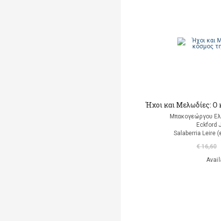
A. Luciani
A. Marsden
Abaurre Tati
Abigador Susana Noemi
Adeney Anne
Ήχοι και Μελωδίες: O
Adorno W. Theodor
Μπακογεώργου Ελ
Eckford 
Agay Denes (επιμέλεια)
Salaberria Leire
Aisato Lisa
€ 16,60
Avail
Al Huang Chungliang
Albero Ana
(εικονογράφηση)
Alberti Leon Battista