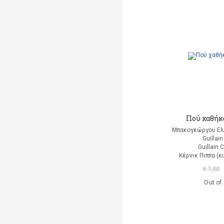
Altés Marta
Amiralis Oswald
(επιμέλεια)
Amodeo Cristina
(Εικονογράφηση)
Amson-Bradshaw Georgia
Angeletti Roberta
(εικονογράφηση)
Πού χαθήκα
Apollinaire Guillaume
Μπακογεώργου Ελ
Guillai
Appelbaum Stanley
Guillain 
Κέρνικ Πιππα (
Apter Jeff
€ 7,90
Out of
Archer Mandy
Aregui Matthias
(Εικονογράφηση)