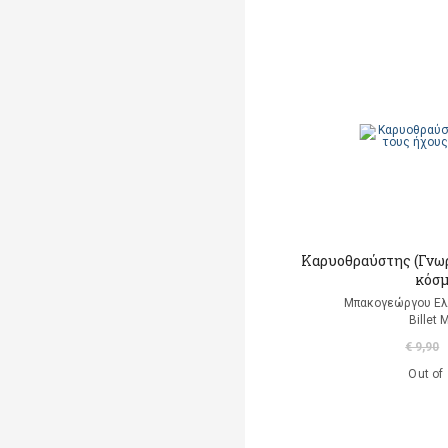
Averiss Corrinne
Murat Aydemir
Bach Johann Sebastian
Badel Ronan
(εικονογράφηση)
Badescu Ramona
Bai Durga
Καρυοθραύστης (Γνωρ
(Εικονογράφηση)
κόσμ
Μπακογεώργου Ελ
Bailey Ella
Billet 
(εικονογράφηση)
€ 9,90
Bain Carolyn
Out of
Baker-Smith Grahame
Ballerini Luigi