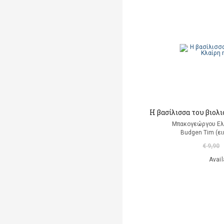
Albertine
Albom Mitch
Alcott Louisa May
Alemagna Beatrice
Alemagna Beatrice
Alexander Jessica Joelle
Η βασίλισσα του βιολι
Μπακογεώργου Ελ
Alighieri Dante
Budgen Tim (ε
€ 9,90
Allancé Mireille d'
Avail
Alloing Rodolphe & Louis
Allred Micheal
Allred Laura