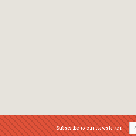
Bansch Helga
(εικονογράφηση)
Banscherus Jürgen
Barabas Zsofi
Barbatsis Anestis
Barbier Patrick
Barenboim Daniel
Barnes Julian
Barnes Lesley
(εικονογράφηση)
Barrie James Matthew
Subscribe to our newsletter:
Barroux Stefane