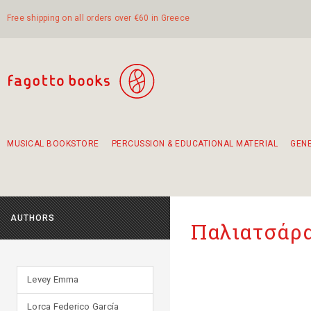
Free shipping on all orders over €60 in Greece
MUSICAL BOOKSTORE
PERCUSSION & EDUCATIONAL MATERIAL
GEN
Suggestions - Sets - Book Combinations
Educational material for exercise in rhythm
Unique combinations - Gift Sets for Kids
Smirneika and pireotika rembetika
Hand-crafted hand drum 45cm
Α Walk through Lefkada's old town
AUTHORS
Παλιατσάρα
Levey Emma
Lorca Federico García