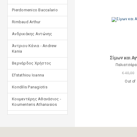
Pierdomenico Baccalario
Rimbaud Arthur
Ανδρικάκης Αντώνης
Άντριου Κάνια - Andrew
Kania
Σίμων και Αγ
Βερνάρδος Χρήστος
Παλιατσάρα 
€ 40,00
Efstathiou Ioanna
Out of
Kondilis Panagiotis
Κουμεντέρης Αθανάσιος -
Koumenteris Athanasios
Kostopoulou Ioulia
Μανδηλαράς Φίλιππος
(μετάφραση)