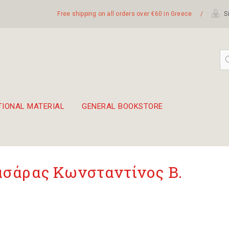
Free shipping on all orders over €60 in Greece
/
Si
TIONAL MATERIAL
GENERAL BOOKSTORE
embetika
 hand drum 45cm
σάρας Κωνσταντίνος Β.