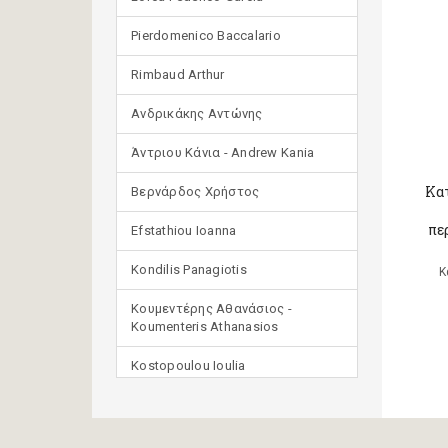
Pierdomenico Baccalario
Rimbaud Arthur
Ανδρικάκης Αντώνης
Άντριου Κάνια - Andrew Kania
Κα
Βερνάρδος Χρήστος
πε
Efstathiou Ioanna
Kondilis Panagiotis
Κ
Κουμεντέρης Αθανάσιος -
Koumenteris Athanasios
Kostopoulou Ioulia
Μανδηλαράς Φίλιππος
(μετάφραση)