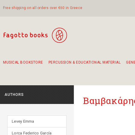
Free shipping on all orders over €60 in Greece
MUSICAL BOOKSTORE
PERCUSSION & EDUCATIONAL MATERIAL
GEN
Suggestions - Sets - Book Combinations
Educational material for exercise in rhythm
Unique combinations - Gift Sets for Kids
Smirneika and pireotika rembetika
Hand-crafted hand drum 45cm
Α Walk through Lefkada's old town
AUTHORS
Βαμβακάρης
Levey Emma
Lorca Federico García