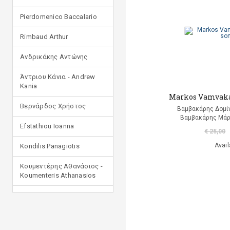
Pierdomenico Baccalario
Rimbaud Arthur
Ανδρικάκης Αντώνης
Άντριου Κάνια - Andrew
Kania
Markos Vamvakar
Βερνάρδος Χρήστος
Βαμβακάρης Δομίν
Βαμβακάρης Μάρ
Efstathiou Ioanna
€ 25,00
Avail
Kondilis Panagiotis
Κουμεντέρης Αθανάσιος -
Koumenteris Athanasios
Kostopoulou Ioulia
Μανδηλαράς Φίλιππος
(μετάφραση)