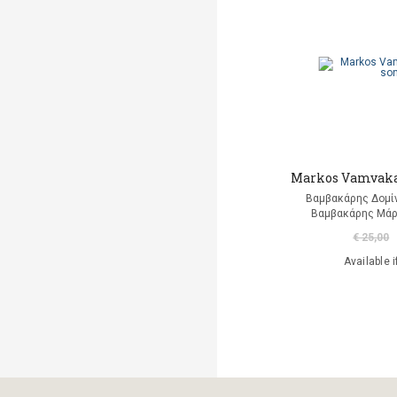
Markantonaki Georgia
Mavromatis Aris
(translation)
Ντι Καμίλο Κέιτ
Παλαιολόγου Μαρία
(μετάφραση)
Markos Vamvakar
Ροντάρι Τζάννι
Βαμβακάρης Δομίν
Βαμβακάρης Μάρ
Χαλκιάς Εμμ. Χρήστος
€ 25,00
Available i
Χουρμούζιος Χαρτοφύλαξ
Γεώργιος
Χόφμαν Ε.Τ.Α.
A. Di Scipio
A. Kontogeorgakopoulos