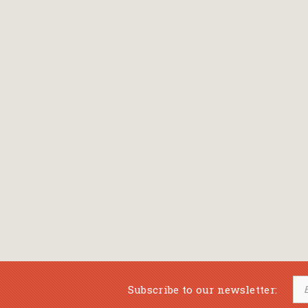
Bansch Helga
(εικονογράφηση)
Banscherus Jürgen
Barabas Zsofi
Barbatsis Anestis
Barbier Patrick
Barenboim Daniel
Barnes Julian
Barnes Lesley
(εικονογράφηση)
Barrie James Matthew
Subscribe to our newsletter:
Barroux Stefane