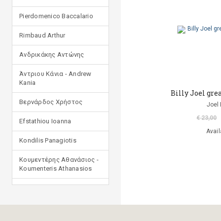
Pierdomenico Baccalario
Rimbaud Arthur
Ανδρικάκης Αντώνης
Άντριου Κάνια - Andrew
Kania
Billy Joel grea
Βερνάρδος Χρήστος
Joel 
€ 23,00
Efstathiou Ioanna
Avail
Kondilis Panagiotis
Κουμεντέρης Αθανάσιος -
Koumenteris Athanasios
Kostopoulou Ioulia
Μανδηλαράς Φίλιππος
(μετάφραση)