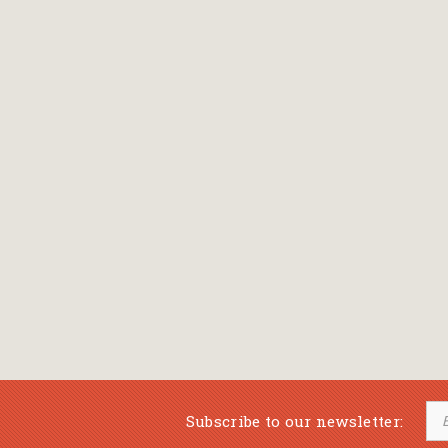
Bansch Helga
(εικονογράφηση)
Banscherus Jürgen
Barabas Zsofi
Barbatsis Anestis
Barbier Patrick
Barenboim Daniel
Barnes Julian
Barnes Lesley
(εικονογράφηση)
Barrie James Matthew
Subscribe to our newsletter:
Barroux Stefane