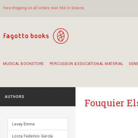
Free shipping on all orders over €60 in Greece
MUSICAL BOOKSTORE
PERCUSSION & EDUCATIONAL MATERIAL
GEN
Suggestions - Sets - Book Combinations
Educational material for exercise in rhythm
Unique combinations - Gift Sets for Kids
Smirneika and pireotika rembetika
Hand-crafted hand drum 45cm
Α Walk through Lefkada's old town
AUTHORS
Fouquier E
Levey Emma
Lorca Federico García