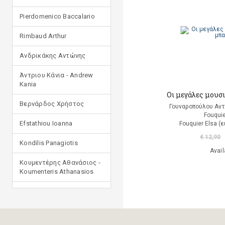
Pierdomenico Baccalario
Rimbaud Arthur
Ανδρικάκης Αντώνης
Άντριου Κάνια - Andrew
Kania
Οι μεγάλες μουσι
Βερνάρδος Χρήστος
Γουναροπούλου Αντ
Fouquie
Efstathiou Ioanna
Fouquier Elsa (
€ 12,90
Kondilis Panagiotis
Avail
Κουμεντέρης Αθανάσιος -
Koumenteris Athanasios
Kostopoulou Ioulia
Μανδηλαράς Φίλιππος
(μετάφραση)