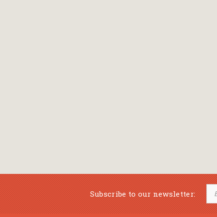
Belli Gioconda
Benji Davies
Berendt Joachim- Ernst
Berens Johan Hermann
Berger Fritz
Bergström Gunilla
Beringer Oscar
Berlioz Hector
Berner Rotraut - Susane
Bernieres Louis de
Subscribe to our newsletter:
Bernstein Galia (Illustrator)
Bersanelli Cristina