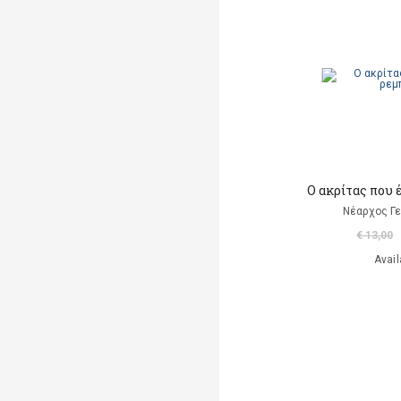
A. Luciani
A. Marsden
Abaurre Tati
Abigador Susana Noemi
Adeney Anne
Ο ακρίτας που 
Adorno W. Theodor
Νέαρχος Γ
Agay Denes (επιμέλεια)
€ 13,00
Avail
Aisato Lisa
Al Huang Chungliang
Albero Ana
(εικονογράφηση)
Alberti Leon Battista