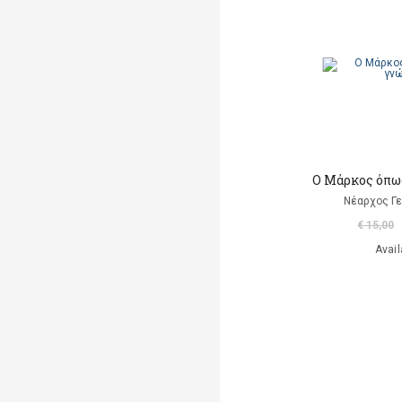
Markantonaki Georgia
Mavromatis Aris
(translation)
Ντι Καμίλο Κέιτ
Παλαιολόγου Μαρία
(μετάφραση)
Ο Μάρκος όπως
Ροντάρι Τζάννι
Νέαρχος Γ
€ 15,00
Χαλκιάς Εμμ. Χρήστος
Avail
Χουρμούζιος Χαρτοφύλαξ
Γεώργιος
Χόφμαν Ε.Τ.Α.
A. Di Scipio
A. Kontogeorgakopoulos