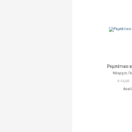
Albertine
Albom Mitch
Alcott Louisa May
Alemagna Beatrice
Alemagna Beatrice
Alexander Jessica Joelle
Ρεμπέτικο κ
Νέαρχος Γ
Alighieri Dante
€ 13,00
Allancé Mireille d'
Avail
Alloing Rodolphe & Louis
Allred Micheal
Allred Laura