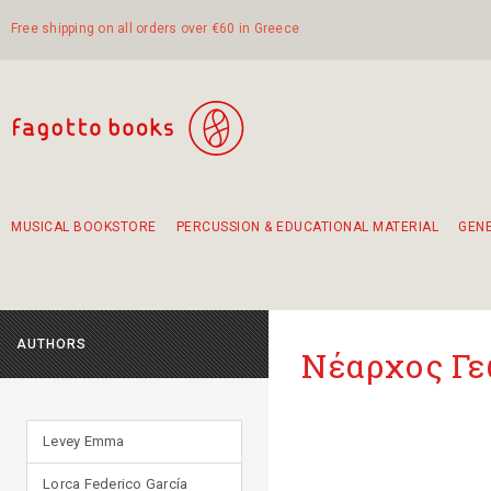
Free shipping on all orders over €60 in Greece
MUSICAL BOOKSTORE
PERCUSSION & EDUCATIONAL MATERIAL
GEN
Suggestions - Sets - Book Combinations
Educational material for exercise in rhythm
Unique combinations - Gift Sets for Kids
Smirneika and pireotika rembetika
Hand-crafted hand drum 45cm
Α Walk through Lefkada's old town
AUTHORS
Νέαρχος Γε
Levey Emma
Lorca Federico García