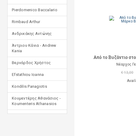
Pierdomenico Baccalario
Rimbaud Arthur
Ανδρικάκης Αντώνης
Άντριου Κάνια - Andrew
Kania
Από το Βυζάντιο στ
Βερνάρδος Χρήστος
Νέαρχος Γ
€ 13,00
Efstathiou Ioanna
Avail
Kondilis Panagiotis
Κουμεντέρης Αθανάσιος -
Koumenteris Athanasios
Kostopoulou Ioulia
Μανδηλαράς Φίλιππος
(μετάφραση)