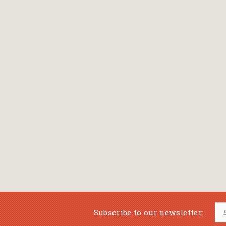
Bansch Helga
(εικονογράφηση)
Banscherus Jürgen
Barabas Zsofi
Barbatsis Anestis
Barbier Patrick
Barenboim Daniel
Barnes Julian
Barnes Lesley
(εικονογράφηση)
Barrie James Matthew
Subscribe to our newsletter:
Barroux Stefane