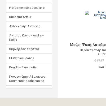
Pierdomenico Baccalario
Rimbaud Arthur
Ανδρικάκης Αντώνης
Άντριου Κάνια - Andrew
Kania
Μαύρη Ψυχή: Αυτοβιο
Βερνάρδος Χρήστος
Περδικογιάννης Γι
Σιμόν
Efstathiou Ioanna
€ 15,37
Avail
Kondilis Panagiotis
Κουμεντέρης Αθανάσιος -
Koumenteris Athanasios
Kostopoulou Ioulia
Μανδηλαράς Φίλιππος
(μετάφραση)