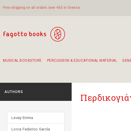
Free shipping on all orders over €60 in Greece
MUSICAL BOOKSTORE
PERCUSSION & EDUCATIONAL MATERIAL
GEN
Suggestions - Sets - Book Combinations
Educational material for exercise in rhythm
Unique combinations - Gift Sets for Kids
Smirneika and pireotika rembetika
Hand-crafted hand drum 45cm
Α Walk through Lefkada's old town
AUTHORS
Περδικογιά
Levey Emma
Lorca Federico García