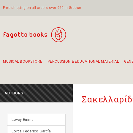
Free shipping on all orders over €60 in Greece
MUSICAL BOOKSTORE
PERCUSSION & EDUCATIONAL MATERIAL
GEN
Suggestions - Sets - Book Combinations
Educational material for exercise in rhythm
Unique combinations - Gift Sets for Kids
Smirneika and pireotika rembetika
Hand-crafted hand drum 45cm
Α Walk through Lefkada's old town
AUTHORS
Σακελλαρίδ
Levey Emma
Lorca Federico García