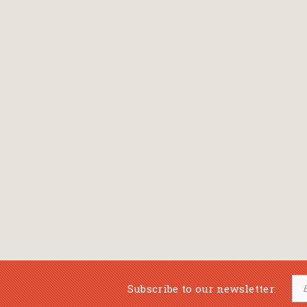
Bansch Helga
(εικονογράφηση)
Banscherus Jürgen
Barabas Zsofi
Barbatsis Anestis
Barbier Patrick
Barenboim Daniel
Barnes Julian
Barnes Lesley
(εικονογράφηση)
Barrie James Matthew
Subscribe to our newsletter:
Barroux Stefane