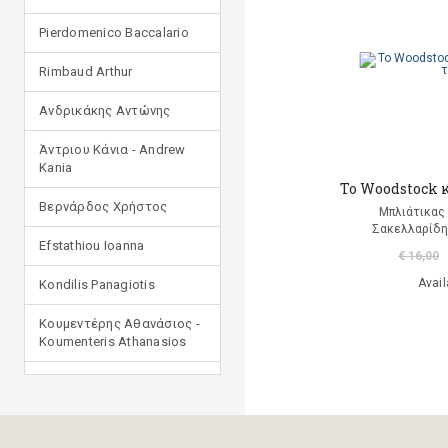
Pierdomenico Baccalario
Rimbaud Arthur
Ανδρικάκης Αντώνης
Άντριου Κάνια - Andrew
Kania
To Woodstock κ
Βερνάρδος Χρήστος
Μπλιάτικας
Σακελλαρίδη
Efstathiou Ioanna
€ 16,00
Avail
Kondilis Panagiotis
Κουμεντέρης Αθανάσιος -
Koumenteris Athanasios
Kostopoulou Ioulia
Μανδηλαράς Φίλιππος
(μετάφραση)