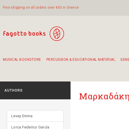
Free shipping on all orders over €60 in Greece
MUSICAL BOOKSTORE
PERCUSSION & EDUCATIONAL MATERIAL
GEN
Suggestions - Sets - Book Combinations
Educational material for exercise in rhythm
Unique combinations - Gift Sets for Kids
Smirneika and pireotika rembetika
Hand-crafted hand drum 45cm
Α Walk through Lefkada's old town
AUTHORS
Μαρκαδάκη
Levey Emma
Lorca Federico García