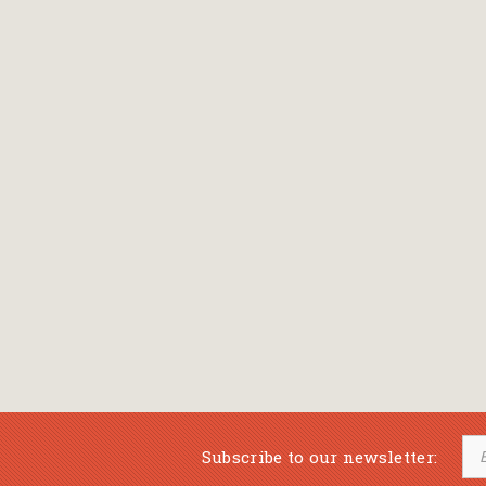
Bansch Helga
(εικονογράφηση)
Banscherus Jürgen
Barabas Zsofi
Barbatsis Anestis
Barbier Patrick
Barenboim Daniel
Barnes Julian
Barnes Lesley
(εικονογράφηση)
Barrie James Matthew
Subscribe to our newsletter:
Barroux Stefane