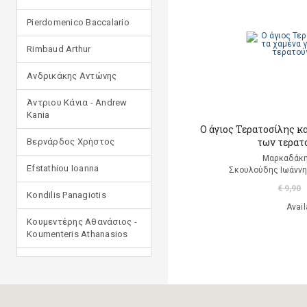
Pierdomenico Baccalario
Rimbaud Arthur
Ανδρικάκης Αντώνης
Άντριου Κάνια - Andrew
Kania
Ο άγιος Τερατοσίλης κ
των τερατ
Βερνάρδος Χρήστος
Μαρκαδάκη
Efstathiou Ioanna
Σκουλούδης Ιωάννη
€ 9,90
Kondilis Panagiotis
Avail
Κουμεντέρης Αθανάσιος -
Koumenteris Athanasios
Kostopoulou Ioulia
Μανδηλαράς Φίλιππος
(μετάφραση)