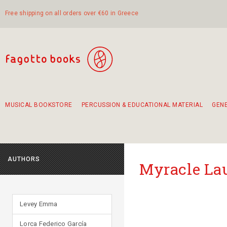
Free shipping on all orders over €60 in Greece
MUSICAL BOOKSTORE
PERCUSSION & EDUCATIONAL MATERIAL
GEN
Suggestions - Sets - Book Combinations
Educational material for exercise in rhythm
Unique combinations - Gift Sets for Kids
Smirneika and pireotika rembetika
Hand-crafted hand drum 45cm
Α Walk through Lefkada's old town
AUTHORS
Myracle La
Levey Emma
Lorca Federico García