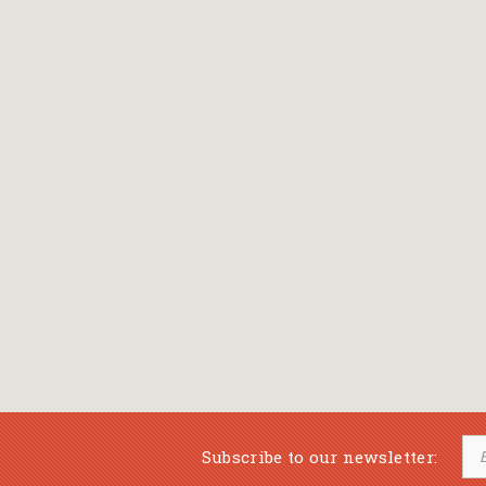
Bansch Helga
(εικονογράφηση)
Banscherus Jürgen
Barabas Zsofi
Barbatsis Anestis
Barbier Patrick
Barenboim Daniel
Barnes Julian
Barnes Lesley
(εικονογράφηση)
Barrie James Matthew
Subscribe to our newsletter:
Barroux Stefane