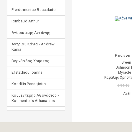
Pierdomenico Baccalario
Rimbaud Arthur
Ανδρικάκης Αντώνης
Άντριου Κάνια - Andrew
Kania
Κάνε να 
Βερνάρδος Χρήστος
Green
Johnson 
Efstathiou Ioanna
Myracle
Καψάλης Χρήστο
Kondilis Panagiotis
€ 14,40
Avail
Κουμεντέρης Αθανάσιος -
Koumenteris Athanasios
Kostopoulou Ioulia
Μανδηλαράς Φίλιππος
(μετάφραση)