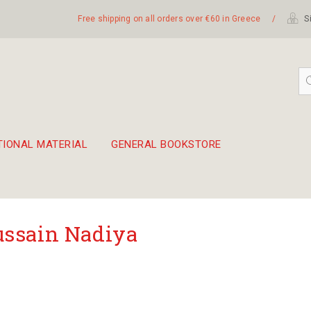
Free shipping on all orders over €60 in Greece
/
Si
TIONAL MATERIAL
GENERAL BOOKSTORE
embetika
 hand drum 45cm
ssain Nadiya