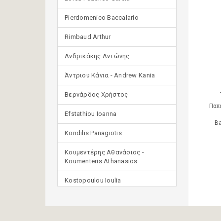
Pierdomenico Baccalario
Rimbaud Arthur
Ανδρικάκης Αντώνης
Άντριου Κάνια - Andrew Kania
Βερνάρδος Χρήστος
Παπ
Efstathiou Ioanna
Ba
Kondilis Panagiotis
Κουμεντέρης Αθανάσιος -
Koumenteris Athanasios
Kostopoulou Ioulia
Μανδηλαράς Φίλιππος
(μετάφραση)