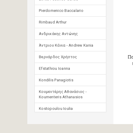
Pierdomenico Baccalario
Rimbaud Arthur
Ανδρικάκης Αντώνης
Άντριου Κάνια - Andrew Kania
Πα
Βερνάρδος Χρήστος
Efstathiou Ioanna
Kondilis Panagiotis
Κουμεντέρης Αθανάσιος -
Koumenteris Athanasios
Kostopoulou Ioulia
Μανδηλαράς Φίλιππος
(μετάφραση)