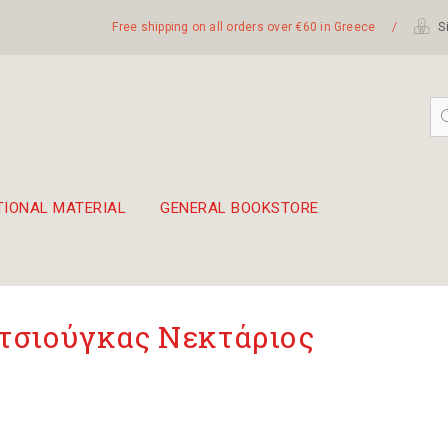
Free shipping on all orders over €60 in Greece
/
Si
TIONAL MATERIAL
GENERAL BOOKSTORE
embetika
 hand drum 45cm
τσιούγκας Νεκτάριος