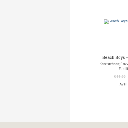
Markantonaki Georgia
Mavromatis Aris
(translation)
Ντι Καμίλο Κέιτ
Παλαιολόγου Μαρία
(μετάφραση)
Beach Boys –
Ροντάρι Τζάννι
Καστανάρας Γιάν
Fusill
Χαλκιάς Εμμ. Χρήστος
€ 11,90
Avail
Χουρμούζιος Χαρτοφύλαξ
Γεώργιος
Χόφμαν Ε.Τ.Α.
A. Di Scipio
A. Kontogeorgakopoulos