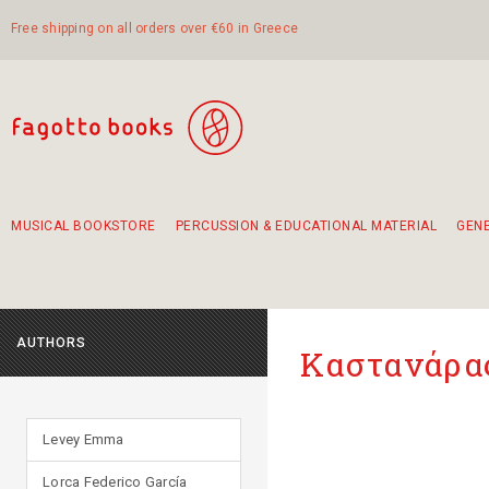
Free shipping on all orders over €60 in Greece
MUSICAL BOOKSTORE
PERCUSSION & EDUCATIONAL MATERIAL
GEN
Suggestions - Sets - Book Combinations
Educational material for exercise in rhythm
Unique combinations - Gift Sets for Kids
Smirneika and pireotika rembetika
Hand-crafted hand drum 45cm
Α Walk through Lefkada's old town
AUTHORS
Καστανάρας
Levey Emma
Lorca Federico García