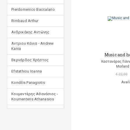
Pierdomenico Baccalario
Rimbaud Arthur
Ανδρικάκης Αντώνης
Άντριου Κάνια - Andrew
Kania
Music and h
Βερνάρδος Χρήστος
Καστανάρας Γιάν
Morland 
Efstathiou Ioanna
€ 22,00
Avail
Kondilis Panagiotis
Κουμεντέρης Αθανάσιος -
Koumenteris Athanasios
Kostopoulou Ioulia
Μανδηλαράς Φίλιππος
(μετάφραση)