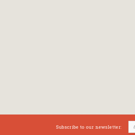
Bansch Helga
(εικονογράφηση)
Banscherus Jürgen
Barabas Zsofi
Barbatsis Anestis
Barbier Patrick
Barenboim Daniel
Barnes Julian
Barnes Lesley
(εικονογράφηση)
Barrie James Matthew
Subscribe to our newsletter:
Barroux Stefane