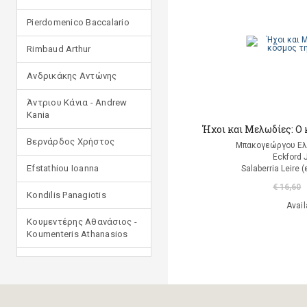
Pierdomenico Baccalario
Rimbaud Arthur
Ανδρικάκης Αντώνης
Άντριου Κάνια - Andrew
Kania
Ήχοι και Μελωδίες: O
Βερνάρδος Χρήστος
Μπακογεώργου Ελ
Eckford 
Efstathiou Ioanna
Salaberria Leire
€ 16,60
Kondilis Panagiotis
Avail
Κουμεντέρης Αθανάσιος -
Koumenteris Athanasios
Kostopoulou Ioulia
Μανδηλαράς Φίλιππος
(μετάφραση)