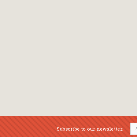
Bansch Helga
(εικονογράφηση)
Banscherus Jürgen
Barabas Zsofi
Barbatsis Anestis
Barbier Patrick
Barenboim Daniel
Barnes Julian
Barnes Lesley
(εικονογράφηση)
Barrie James Matthew
Subscribe to our newsletter:
Barroux Stefane