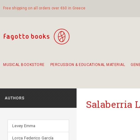
Free shipping on all orders over €60 in Greece
MUSICAL BOOKSTORE
PERCUSSION & EDUCATIONAL MATERIAL
GEN
Suggestions - Sets - Book Combinations
Educational material for exercise in rhythm
Unique combinations - Gift Sets for Kids
Smirneika and pireotika rembetika
Hand-crafted hand drum 45cm
Α Walk through Lefkada's old town
AUTHORS
Salaberria 
Levey Emma
Lorca Federico García