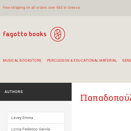
Free shipping on all orders over €60 in Greece
MUSICAL BOOKSTORE
PERCUSSION & EDUCATIONAL MATERIAL
GEN
Suggestions - Sets - Book Combinations
Educational material for exercise in rhythm
Unique combinations - Gift Sets for Kids
Smirneika and pireotika rembetika
Hand-crafted hand drum 45cm
Α Walk through Lefkada's old town
AUTHORS
Παπαδοπού
Levey Emma
Lorca Federico García