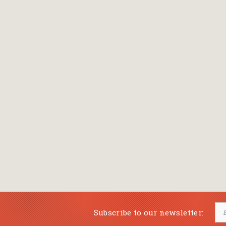
Bansch Helga
(εικονογράφηση)
Banscherus Jürgen
Barabas Zsofi
Barbatsis Anestis
Barbier Patrick
Barenboim Daniel
Barnes Julian
Barnes Lesley
(εικονογράφηση)
Barrie James Matthew
Subscribe to our newsletter:
Barroux Stefane