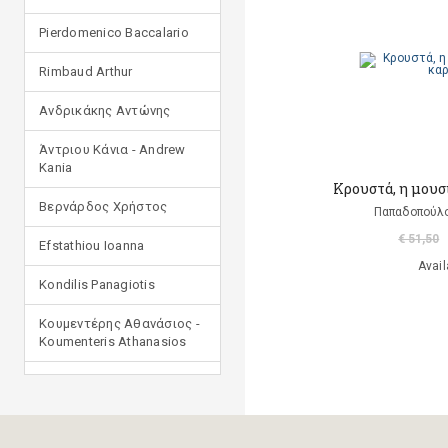
Pierdomenico Baccalario
Rimbaud Arthur
Ανδρικάκης Αντώνης
Άντριου Κάνια - Andrew
Kania
Κρουστά, η μουσ
Βερνάρδος Χρήστος
Παπαδοπούλο
€ 51,50
Efstathiou Ioanna
Avail
Kondilis Panagiotis
Κουμεντέρης Αθανάσιος -
Koumenteris Athanasios
Kostopoulou Ioulia
Μανδηλαράς Φίλιππος
(μετάφραση)