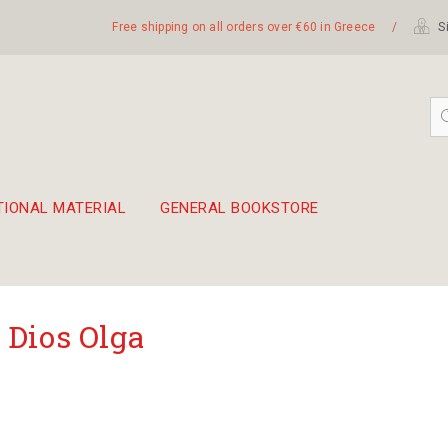
Free shipping on all orders over €60 in Greece
/
Si
TIONAL MATERIAL
GENERAL BOOKSTORE
embetika
 hand drum 45cm
 Dios Olga