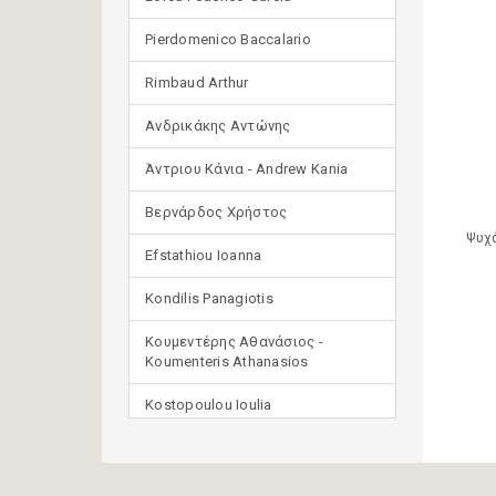
Pierdomenico Baccalario
Rimbaud Arthur
Ανδρικάκης Αντώνης
Άντριου Κάνια - Andrew Kania
Βερνάρδος Χρήστος
Ψυχά
Efstathiou Ioanna
Kondilis Panagiotis
Κουμεντέρης Αθανάσιος -
Koumenteris Athanasios
Kostopoulou Ioulia
Μανδηλαράς Φίλιππος
(μετάφραση)