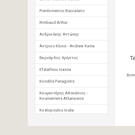
Pierdomenico Baccalario
Rimbaud Arthur
Ανδρικάκης Αντώνης
Άντριου Κάνια - Andrew Kania
Τρ
Βερνάρδος Χρήστος
Efstathiou Ioanna
Διον
Kondilis Panagiotis
Κουμεντέρης Αθανάσιος -
Koumenteris Athanasios
Kostopoulou Ioulia
Μανδηλαράς Φίλιππος
(μετάφραση)