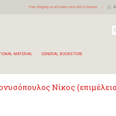
Free shipping on all orders over €60 in Greece
/
Si
TIONAL MATERIAL
GENERAL BOOKSTORE
embetika
 hand drum 45cm
ονυσόπουλος Νίκος (επιμέλεια