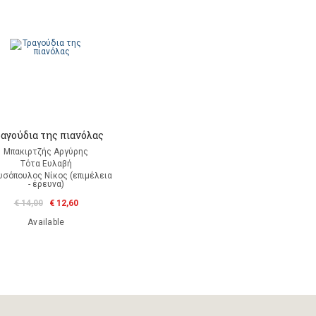
αγούδια της πιανόλας
Μπακιρτζής Αργύρης
Τότα Ευλαβή
υσόπουλος Νίκος (επιμέλεια
- έρευνα)
€ 14,00
€ 12,60
Available