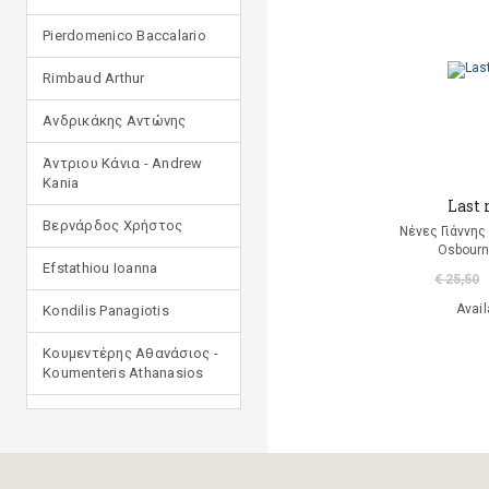
Pierdomenico Baccalario
Rimbaud Arthur
Ανδρικάκης Αντώνης
Άντριου Κάνια - Andrew
Kania
Last 
Βερνάρδος Χρήστος
Νένες Γιάννης
Osbourn
Efstathiou Ioanna
€ 25,50
Avail
Kondilis Panagiotis
Κουμεντέρης Αθανάσιος -
Koumenteris Athanasios
Kostopoulou Ioulia
Μανδηλαράς Φίλιππος
(μετάφραση)