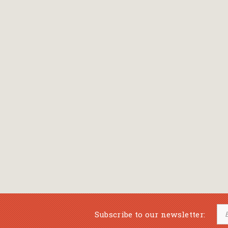
Bansch Helga
(εικονογράφηση)
Banscherus Jürgen
Barabas Zsofi
Barbatsis Anestis
Barbier Patrick
Barenboim Daniel
Barnes Julian
Barnes Lesley
(εικονογράφηση)
Barrie James Matthew
Subscribe to our newsletter:
Barroux Stefane