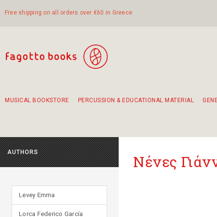
Free shipping on all orders over €60 in Greece
MUSICAL BOOKSTORE
PERCUSSION & EDUCATIONAL MATERIAL
GEN
Suggestions - Sets - Book Combinations
Educational material for exercise in rhythm
Unique combinations - Gift Sets for Kids
Smirneika and pireotika rembetika
Hand-crafted hand drum 45cm
Α Walk through Lefkada's old town
AUTHORS
Νένες Γιάν
Levey Emma
Lorca Federico García