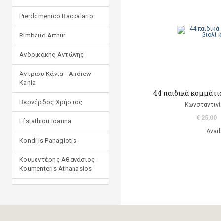
Pierdomenico Baccalario
Rimbaud Arthur
Ανδρικάκης Αντώνης
Άντριου Κάνια - Andrew
Kania
44 παιδικά κομμάτια 
Βερνάρδος Χρήστος
Κωνσταντινί
€ 25,00
Efstathiou Ioanna
Avail
Kondilis Panagiotis
Κουμεντέρης Αθανάσιος -
Koumenteris Athanasios
Kostopoulou Ioulia
Μανδηλαράς Φίλιππος
(μετάφραση)