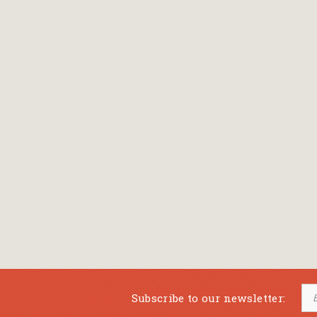
Bansch Helga
(εικονογράφηση)
Banscherus Jürgen
Barabas Zsofi
Barbatsis Anestis
Barbier Patrick
Barenboim Daniel
Barnes Julian
Barnes Lesley
(εικονογράφηση)
Barrie James Matthew
Subscribe to our newsletter:
Barroux Stefane