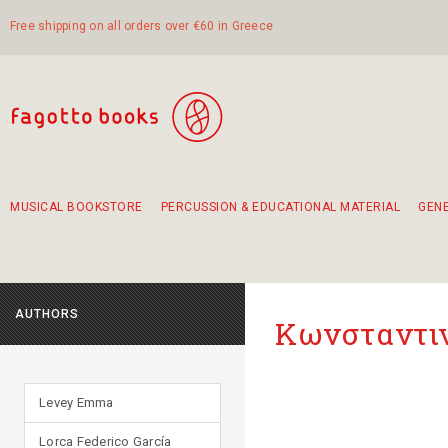
Free shipping on all orders over €60 in Greece
MUSICAL BOOKSTORE
PERCUSSION & EDUCATIONAL MATERIAL
GEN
Suggestions - Sets - Book Combinations
Educational material for exercise in rhythm
Unique combinations - Gift Sets for Kids
Smirneika and pireotika rembetika
Hand-crafted hand drum 45cm
Α Walk through Lefkada's old town
AUTHORS
Κωνσταντιν
Levey Emma
Lorca Federico García