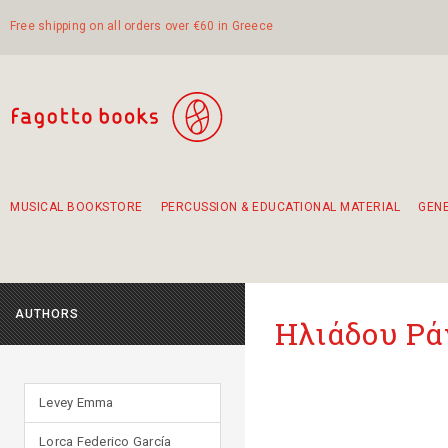
Free shipping on all orders over €60 in Greece
MUSICAL BOOKSTORE
PERCUSSION & EDUCATIONAL MATERIAL
GEN
Suggestions - Sets - Book Combinations
Educational material for exercise in rhythm
Unique combinations - Gift Sets for Kids
Smirneika and pireotika rembetika
Hand-crafted hand drum 45cm
Α Walk through Lefkada's old town
AUTHORS
Ηλιάδου Ρά
Levey Emma
Lorca Federico García