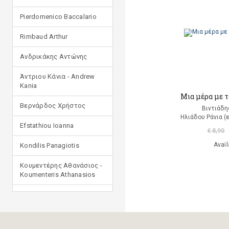
Pierdomenico Baccalario
Rimbaud Arthur
Ανδρικάκης Αντώνης
Άντριου Κάνια - Andrew
Kania
Μια μέρα με 
Βερνάρδος Χρήστος
Βιντιάδη
Ηλιάδου Ράνια (
Efstathiou Ioanna
€ 8,90
Avail
Kondilis Panagiotis
Κουμεντέρης Αθανάσιος -
Koumenteris Athanasios
Kostopoulou Ioulia
Μανδηλαράς Φίλιππος
(μετάφραση)