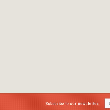
Bansch Helga
(εικονογράφηση)
Banscherus Jürgen
Barabas Zsofi
Barbatsis Anestis
Barbier Patrick
Barenboim Daniel
Barnes Julian
Barnes Lesley
(εικονογράφηση)
Barrie James Matthew
Subscribe to our newsletter:
Barroux Stefane