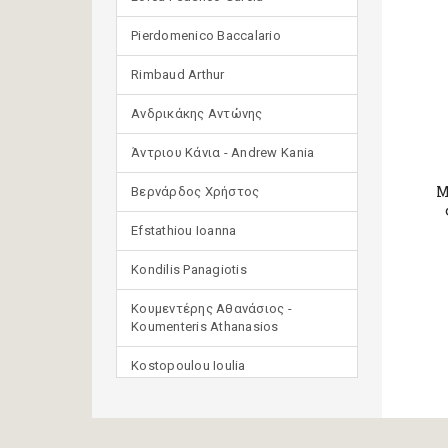
Pierdomenico Baccalario
Rimbaud Arthur
Ανδρικάκης Αντώνης
Άντριου Κάνια - Andrew Kania
Μ
Βερνάρδος Χρήστος
Efstathiou Ioanna
Kondilis Panagiotis
Κουμεντέρης Αθανάσιος -
Koumenteris Athanasios
Kostopoulou Ioulia
Μανδηλαράς Φίλιππος
(μετάφραση)