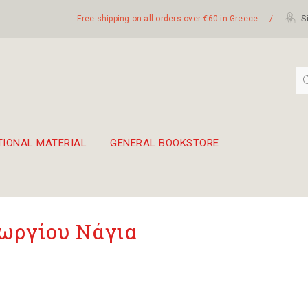
Free shipping on all orders over €60 in Greece
/
Si
TIONAL MATERIAL
GENERAL BOOKSTORE
embetika
 hand drum 45cm
ωργίου Νάγια