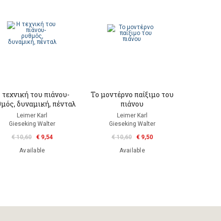
 τεχνική του πιάνου-
Το μοντέρνο παίξιμο του
μός, δυναμική, πένταλ
πιάνου
Leimer Κarl
Leimer Κarl
Gieseking Walter
Gieseking Walter
€ 10,60
€ 9,54
€ 10,60
€ 9,50
Available
Available