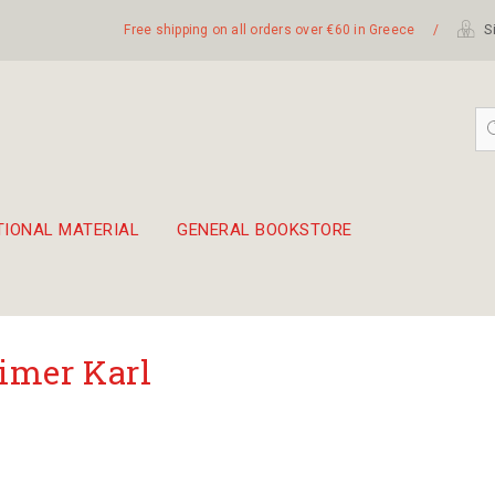
Free shipping on all orders over €60 in Greece
/
Si
TIONAL MATERIAL
GENERAL BOOKSTORE
embetika
 hand drum 45cm
imer Κarl