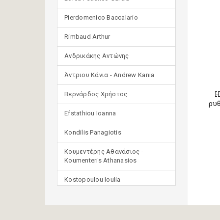
Pierdomenico Baccalario
Rimbaud Arthur
Ανδρικάκης Αντώνης
Άντριου Κάνια - Andrew Kania
Η
Βερνάρδος Χρήστος
ρυθ
Efstathiou Ioanna
Kondilis Panagiotis
Κουμεντέρης Αθανάσιος -
Koumenteris Athanasios
Kostopoulou Ioulia
Μανδηλαράς Φίλιππος
(μετάφραση)