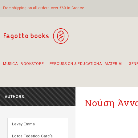
Free shipping on all orders over €60 in Greece
MUSICAL BOOKSTORE
PERCUSSION & EDUCATIONAL MATERIAL
GEN
Suggestions - Sets - Book Combinations
Educational material for exercise in rhythm
Unique combinations - Gift Sets for Kids
Smirneika and pireotika rembetika
Hand-crafted hand drum 45cm
Α Walk through Lefkada's old town
AUTHORS
Νούση Άννα
Levey Emma
Lorca Federico García