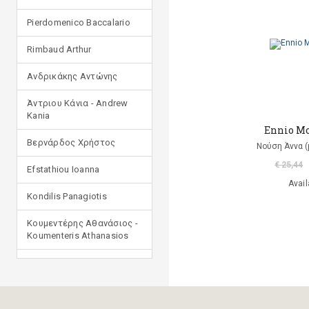
Pierdomenico Baccalario
Rimbaud Arthur
Ανδρικάκης Αντώνης
Άντριου Κάνια - Andrew
Kania
Ennio Mo
Βερνάρδος Χρήστος
Νούση Άννα 
€ 25,44
Efstathiou Ioanna
Avail
Kondilis Panagiotis
Κουμεντέρης Αθανάσιος -
Koumenteris Athanasios
Kostopoulou Ioulia
Μανδηλαράς Φίλιππος
(μετάφραση)