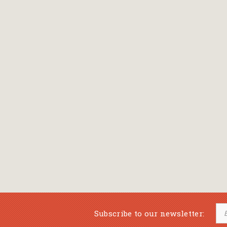
Bansch Helga
(εικονογράφηση)
Banscherus Jürgen
Barabas Zsofi
Barbatsis Anestis
Barbier Patrick
Barenboim Daniel
Barnes Julian
Barnes Lesley
(εικονογράφηση)
Barrie James Matthew
Subscribe to our newsletter:
Barroux Stefane