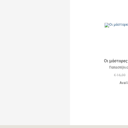
A. Luciani
A. Marsden
Abaurre Tati
Abigador Susana Noemi
Adeney Anne
Οι μάστορες
Adorno W. Theodor
Παπασπήλι
Agay Denes (επιμέλεια)
€ 16,00
Avail
Aisato Lisa
Al Huang Chungliang
Albero Ana
(εικονογράφηση)
Alberti Leon Battista