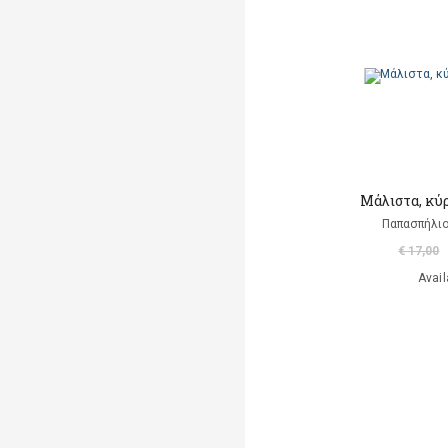
Markantonaki Georgia
Mavromatis Aris
(translation)
Ντι Καμίλο Κέιτ
Παλαιολόγου Μαρία
(μετάφραση)
Μάλιστα, κύρ
Ροντάρι Τζάννι
Παπασπήλι
€ 17,00
Χαλκιάς Εμμ. Χρήστος
Avail
Χουρμούζιος Χαρτοφύλαξ
Γεώργιος
Χόφμαν Ε.Τ.Α.
A. Di Scipio
A. Kontogeorgakopoulos