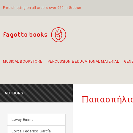
Free shipping on all orders over €60 in Greece
MUSICAL BOOKSTORE
PERCUSSION & EDUCATIONAL MATERIAL
GEN
Suggestions - Sets - Book Combinations
Educational material for exercise in rhythm
Unique combinations - Gift Sets for Kids
Smirneika and pireotika rembetika
Hand-crafted hand drum 45cm
Α Walk through Lefkada's old town
AUTHORS
Παπασπήλι
Levey Emma
Lorca Federico García