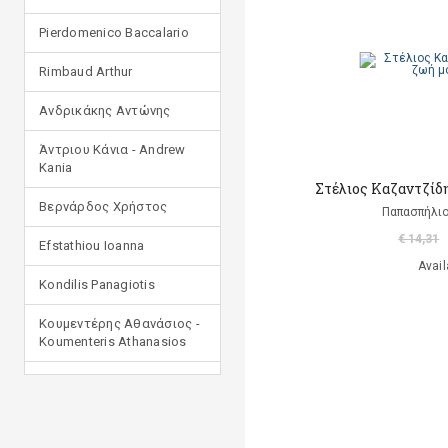
Pierdomenico Baccalario
Rimbaud Arthur
Ανδρικάκης Αντώνης
Άντριου Κάνια - Andrew
Kania
Στέλιος Καζαντζίδης
Βερνάρδος Χρήστος
Παπασπήλι
€ 14,31
Efstathiou Ioanna
Avail
Kondilis Panagiotis
Κουμεντέρης Αθανάσιος -
Koumenteris Athanasios
Kostopoulou Ioulia
Μανδηλαράς Φίλιππος
(μετάφραση)