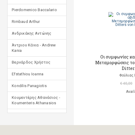
Pierdomenico Baccalario
Rimbaud Arthur
Ανδρικάκης Αντώνης
Άντριου Κάνια - Andrew
Kania
Οι συμφωνίες κατ
Μεταμορφώσεις του
Βερνάρδος Χρήστος
Ditter
Efstathiou Ioanna
Φούλιας 
€ 40,00
Kondilis Panagiotis
Avail
Κουμεντέρης Αθανάσιος -
Koumenteris Athanasios
Kostopoulou Ioulia
Μανδηλαράς Φίλιππος
(μετάφραση)