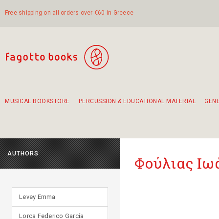
Free shipping on all orders over €60 in Greece
MUSICAL BOOKSTORE
PERCUSSION & EDUCATIONAL MATERIAL
GEN
Suggestions - Sets - Book Combinations
Educational material for exercise in rhythm
Unique combinations - Gift Sets for Kids
Smirneika and pireotika rembetika
Hand-crafted hand drum 45cm
Α Walk through Lefkada's old town
AUTHORS
Φούλιας Ιω
Levey Emma
Lorca Federico García