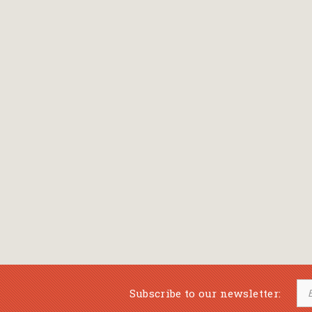
Bansch Helga
(εικονογράφηση)
Banscherus Jürgen
Barabas Zsofi
Barbatsis Anestis
Barbier Patrick
Barenboim Daniel
Barnes Julian
Barnes Lesley
(εικονογράφηση)
Barrie James Matthew
Subscribe to our newsletter:
Barroux Stefane