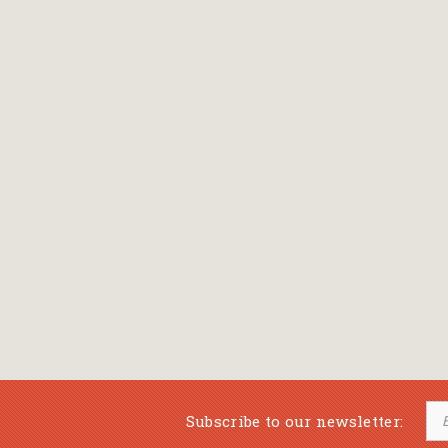
Bansch Helga
(εικονογράφηση)
Banscherus Jürgen
Barabas Zsofi
Barbatsis Anestis
Barbier Patrick
Barenboim Daniel
Barnes Julian
Barnes Lesley
(εικονογράφηση)
Barrie James Matthew
Subscribe to our newsletter:
Barroux Stefane