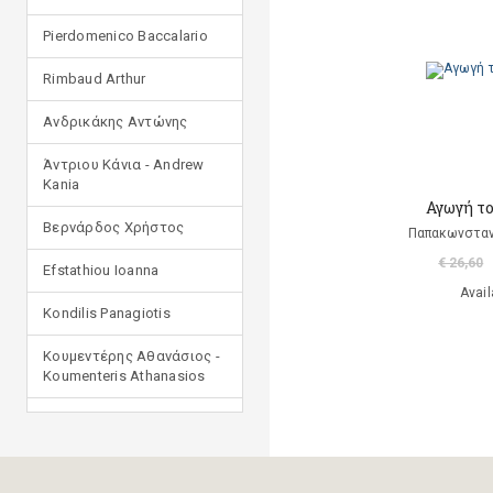
Pierdomenico Baccalario
Rimbaud Arthur
Ανδρικάκης Αντώνης
Άντριου Κάνια - Andrew
Kania
Αγωγή το
Βερνάρδος Χρήστος
Παπακωνσταν
€ 26,60
Efstathiou Ioanna
Avail
Kondilis Panagiotis
Κουμεντέρης Αθανάσιος -
Koumenteris Athanasios
Kostopoulou Ioulia
Μανδηλαράς Φίλιππος
(μετάφραση)