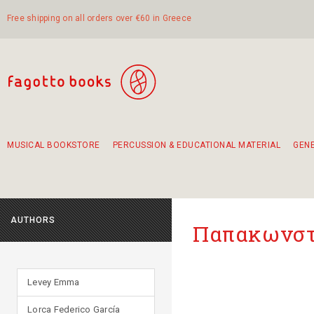
Free shipping on all orders over €60 in Greece
MUSICAL BOOKSTORE
PERCUSSION & EDUCATIONAL MATERIAL
GEN
Suggestions - Sets - Book Combinations
Educational material for exercise in rhythm
Unique combinations - Gift Sets for Kids
Smirneika and pireotika rembetika
Hand-crafted hand drum 45cm
Α Walk through Lefkada's old town
AUTHORS
Παπακωνστ
Levey Emma
Lorca Federico García