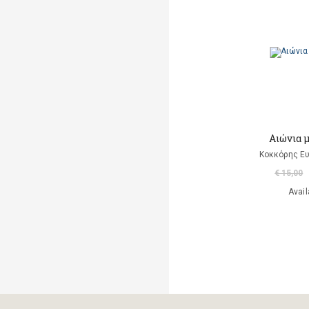
Markantonaki Georgia
Mavromatis Aris
(translation)
Ντι Καμίλο Κέιτ
Παλαιολόγου Μαρία
(μετάφραση)
Αιώνια 
Ροντάρι Τζάννι
Κοκκόρης Ευ
€ 15,00
Χαλκιάς Εμμ. Χρήστος
Avail
Χουρμούζιος Χαρτοφύλαξ
Γεώργιος
Χόφμαν Ε.Τ.Α.
A. Di Scipio
A. Kontogeorgakopoulos