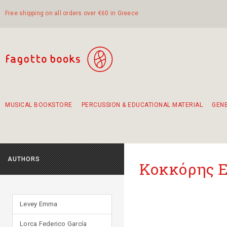
Free shipping on all orders over €60 in Greece
MUSICAL BOOKSTORE
PERCUSSION & EDUCATIONAL MATERIAL
GEN
Suggestions - Sets - Book Combinations
Educational material for exercise in rhythm
Unique combinations - Gift Sets for Kids
Smirneika and pireotika rembetika
Hand-crafted hand drum 45cm
Α Walk through Lefkada's old town
AUTHORS
Κοκκόρης Ε
Levey Emma
Lorca Federico García