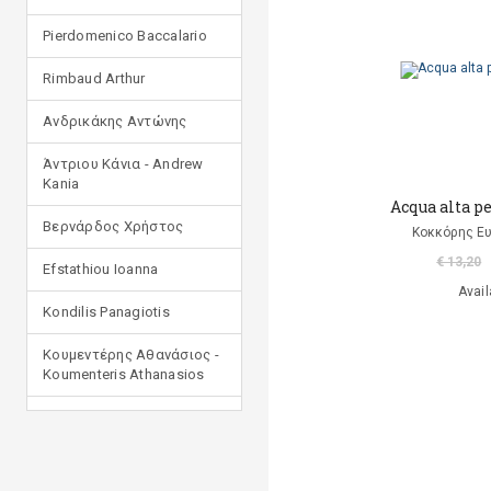
Pierdomenico Baccalario
Rimbaud Arthur
Ανδρικάκης Αντώνης
Άντριου Κάνια - Andrew
Kania
Acqua alta pe
Βερνάρδος Χρήστος
Κοκκόρης Ευ
€ 13,20
Efstathiou Ioanna
Avail
Kondilis Panagiotis
Κουμεντέρης Αθανάσιος -
Koumenteris Athanasios
Kostopoulou Ioulia
Μανδηλαράς Φίλιππος
(μετάφραση)