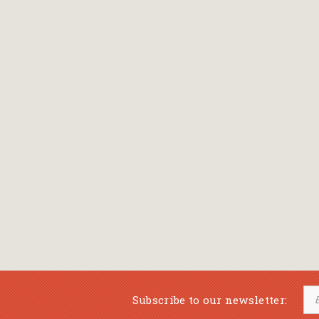
Bansch Helga
(εικονογράφηση)
Banscherus Jürgen
Barabas Zsofi
Barbatsis Anestis
Barbier Patrick
Barenboim Daniel
Barnes Julian
Barnes Lesley
(εικονογράφηση)
Barrie James Matthew
Subscribe to our newsletter:
Barroux Stefane