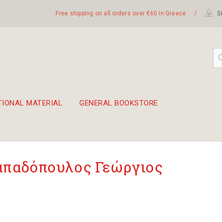
Free shipping on all orders over €60 in Greece
/
Si
TIONAL MATERIAL
GENERAL BOOKSTORE
embetika
 hand drum 45cm
παδόπουλος Γεώργιος