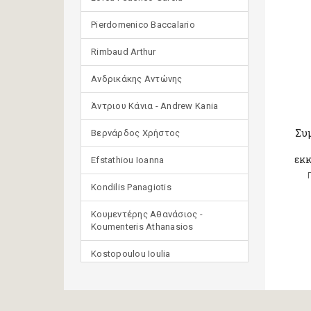
Pierdomenico Baccalario
Rimbaud Arthur
Ανδρικάκης Αντώνης
Άντριου Κάνια - Andrew Kania
Συμ
Βερνάρδος Χρήστος
εκκ
Efstathiou Ioanna
Kondilis Panagiotis
Κουμεντέρης Αθανάσιος -
Koumenteris Athanasios
Kostopoulou Ioulia
Μανδηλαράς Φίλιππος
(μετάφραση)