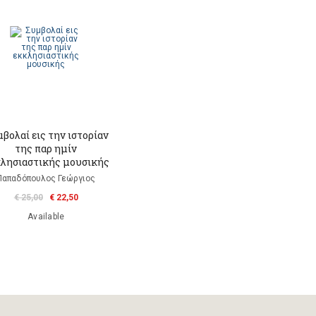
βολαί εις την ιστορίαν
της παρ ημίν
λησιαστικής μουσικής
Παπαδόπουλος Γεώργιος
€ 25,00
€ 22,50
Available