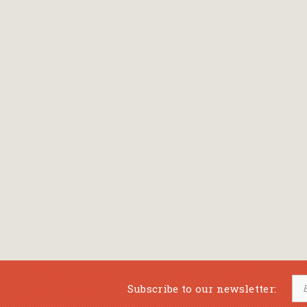
Bansch Helga
(εικονογράφηση)
Banscherus Jürgen
Barabas Zsofi
Barbatsis Anestis
Barbier Patrick
Barenboim Daniel
Barnes Julian
Barnes Lesley
(εικονογράφηση)
Barrie James Matthew
Subscribe to our newsletter:
Barroux Stefane