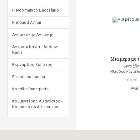
Pierdomenico Baccalario
Rimbaud Arthur
Ανδρικάκης Αντώνης
Άντριου Κάνια - Andrew
Kania
Μια μέρα με 
Βερνάρδος Χρήστος
Βιντιάδη
Ηλιάδου Ράνια (
Efstathiou Ioanna
€ 8,90
Avail
Kondilis Panagiotis
Κουμεντέρης Αθανάσιος -
Koumenteris Athanasios
Kostopoulou Ioulia
Μανδηλαράς Φίλιππος
(μετάφραση)