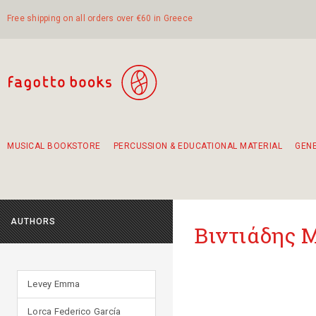
Free shipping on all orders over €60 in Greece
MUSICAL BOOKSTORE
PERCUSSION & EDUCATIONAL MATERIAL
GEN
Suggestions - Sets - Book Combinations
Educational material for exercise in rhythm
Unique combinations - Gift Sets for Kids
Smirneika and pireotika rembetika
Hand-crafted hand drum 45cm
Α Walk through Lefkada's old town
AUTHORS
Βιντιάδης 
Levey Emma
Lorca Federico García