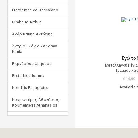
Pierdomenico Baccalario
Rimbaud Arthur
Ανδρικάκης Αντώνης
Άντριου Κάνια - Andrew
Kania
Εγώ το 
Βερνάρδος Χρήστος
Μεταλληνού Ρένια
Γραμματικάκ
Efstathiou Ioanna
€ 14,00
Available i
Kondilis Panagiotis
Κουμεντέρης Αθανάσιος -
Koumenteris Athanasios
Kostopoulou Ioulia
Μανδηλαράς Φίλιππος
(μετάφραση)