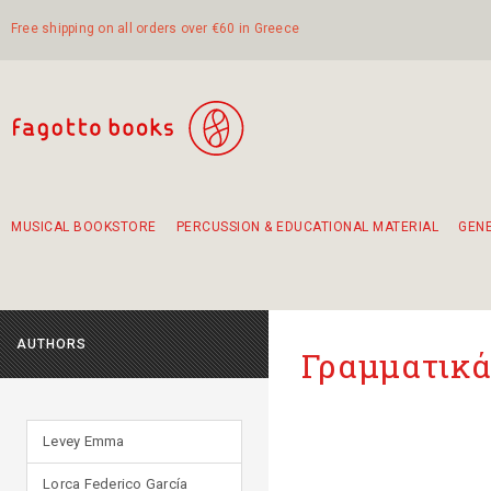
Free shipping on all orders over €60 in Greece
MUSICAL BOOKSTORE
PERCUSSION & EDUCATIONAL MATERIAL
GEN
Suggestions - Sets - Book Combinations
Educational material for exercise in rhythm
Unique combinations - Gift Sets for Kids
Smirneika and pireotika rembetika
Hand-crafted hand drum 45cm
Α Walk through Lefkada's old town
AUTHORS
Γραμματικά
Levey Emma
Lorca Federico García