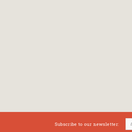
Bansch Helga
(εικονογράφηση)
Banscherus Jürgen
Barabas Zsofi
Barbatsis Anestis
Barbier Patrick
Barenboim Daniel
Barnes Julian
Barnes Lesley
(εικονογράφηση)
Barrie James Matthew
Subscribe to our newsletter:
Barroux Stefane