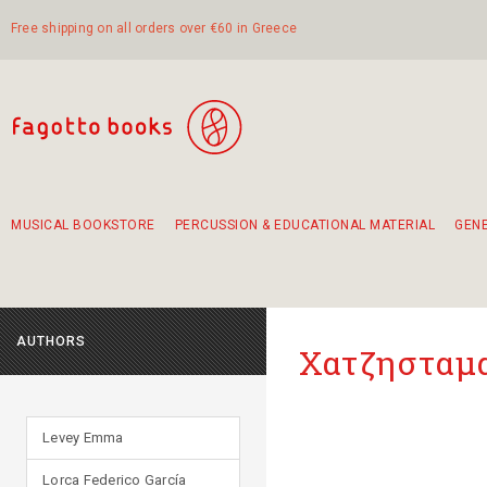
Free shipping on all orders over €60 in Greece
MUSICAL BOOKSTORE
PERCUSSION & EDUCATIONAL MATERIAL
GEN
Suggestions - Sets - Book Combinations
Educational material for exercise in rhythm
Unique combinations - Gift Sets for Kids
Smirneika and pireotika rembetika
Hand-crafted hand drum 45cm
Α Walk through Lefkada's old town
AUTHORS
Χατζησταμα
Levey Emma
Lorca Federico García