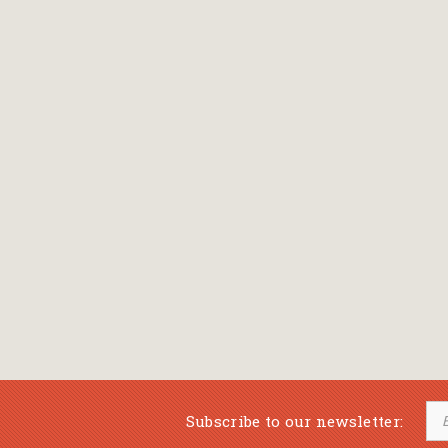
Bansch Helga
(εικονογράφηση)
Banscherus Jürgen
Barabas Zsofi
Barbatsis Anestis
Barbier Patrick
Barenboim Daniel
Barnes Julian
Barnes Lesley
(εικονογράφηση)
Barrie James Matthew
Subscribe to our newsletter:
Barroux Stefane