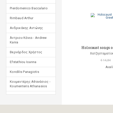
Pierdomenico Baccalario
Rimbaud Arthur
Ανδρικάκης Αντώνης
Άντριου Κάνια - Andrew
Kania
Holocaust songs o
Βερνάρδος Χρήστος
Χατζησταματίο
€ 14,84
Efstathiou Ioanna
Avail
Kondilis Panagiotis
Κουμεντέρης Αθανάσιος -
Koumenteris Athanasios
Kostopoulou Ioulia
Μανδηλαράς Φίλιππος
(μετάφραση)