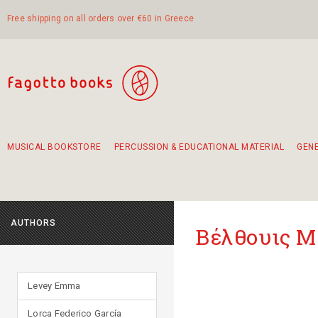
Free shipping on all orders over €60 in Greece
MUSICAL BOOKSTORE
PERCUSSION & EDUCATIONAL MATERIAL
GEN
Suggestions - Sets - Book Combinations
Educational material for exercise in rhythm
Unique combinations - Gift Sets for Kids
Smirneika and pireotika rembetika
Hand-crafted hand drum 45cm
Α Walk through Lefkada's old town
AUTHORS
Βέλθουις Μ
Levey Emma
Lorca Federico García