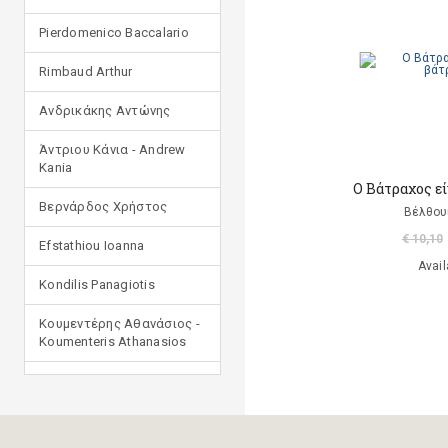
Pierdomenico Baccalario
Rimbaud Arthur
Ανδρικάκης Αντώνης
Άντριου Κάνια - Andrew
Kania
Ο Βάτραχος εί
Βερνάρδος Χρήστος
Βέλθου
€ 10,10
Efstathiou Ioanna
Avail
Kondilis Panagiotis
Κουμεντέρης Αθανάσιος -
Koumenteris Athanasios
Kostopoulou Ioulia
Μανδηλαράς Φίλιππος
(μετάφραση)