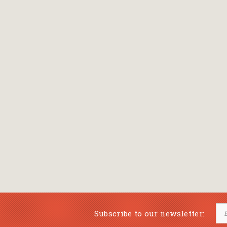
Bansch Helga
(εικονογράφηση)
Banscherus Jürgen
Barabas Zsofi
Barbatsis Anestis
Barbier Patrick
Barenboim Daniel
Barnes Julian
Barnes Lesley
(εικονογράφηση)
Barrie James Matthew
Subscribe to our newsletter:
Barroux Stefane