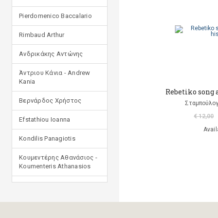
Pierdomenico Baccalario
Rimbaud Arthur
Ανδρικάκης Αντώνης
Άντριου Κάνια - Andrew
Kania
Rebetiko song a
Βερνάρδος Χρήστος
Σταμπούλογ
€ 12,00
Efstathiou Ioanna
Avail
Kondilis Panagiotis
Κουμεντέρης Αθανάσιος -
Koumenteris Athanasios
Kostopoulou Ioulia
Μανδηλαράς Φίλιππος
(μετάφραση)