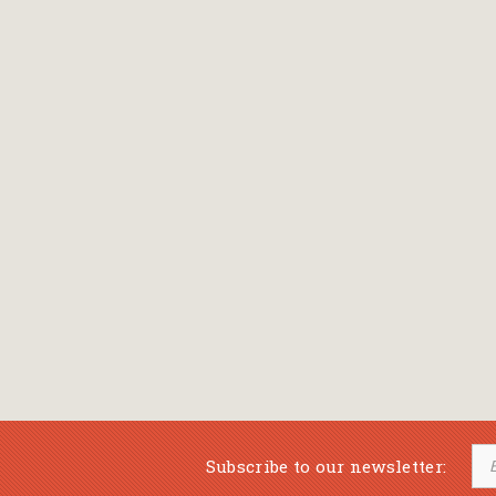
Bansch Helga
(εικονογράφηση)
Banscherus Jürgen
Barabas Zsofi
Barbatsis Anestis
Barbier Patrick
Barenboim Daniel
Barnes Julian
Barnes Lesley
(εικονογράφηση)
Barrie James Matthew
Subscribe to our newsletter:
Barroux Stefane