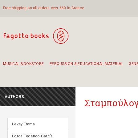
Free shipping on all orders over €60 in Greece
MUSICAL BOOKSTORE
PERCUSSION & EDUCATIONAL MATERIAL
GEN
Suggestions - Sets - Book Combinations
Educational material for exercise in rhythm
Unique combinations - Gift Sets for Kids
Smirneika and pireotika rembetika
Hand-crafted hand drum 45cm
Α Walk through Lefkada's old town
AUTHORS
Σταμπούλο
Levey Emma
Lorca Federico García