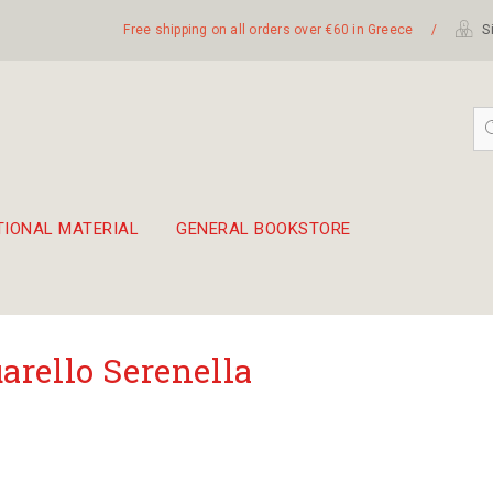
Free shipping on all orders over €60 in Greece
/
Si
TIONAL MATERIAL
GENERAL BOOKSTORE
embetika
 hand drum 45cm
arello Serenella