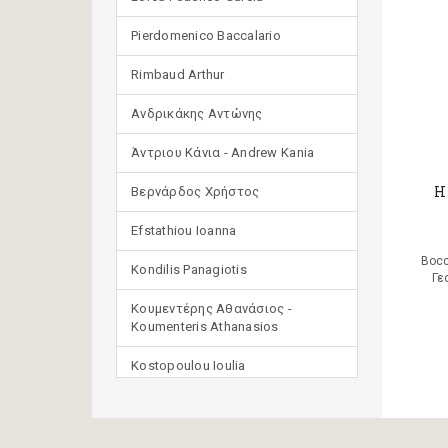
Pierdomenico Baccalario
Rimbaud Arthur
Ανδρικάκης Αντώνης
Άντριου Κάνια - Andrew Kania
Η
Βερνάρδος Χρήστος
Efstathiou Ioanna
Bocc
Kondilis Panagiotis
Γε
Κουμεντέρης Αθανάσιος -
Koumenteris Athanasios
Kostopoulou Ioulia
Μανδηλαράς Φίλιππος
(μετάφραση)