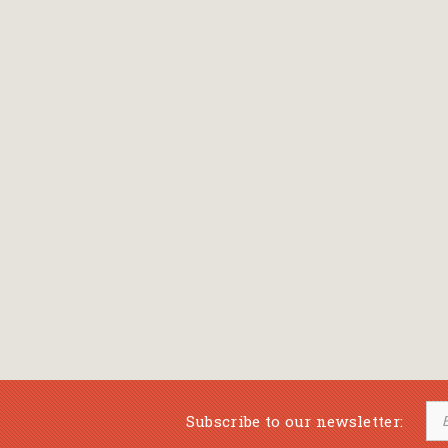
Bansch Helga
(εικονογράφηση)
Banscherus Jürgen
Barabas Zsofi
Barbatsis Anestis
Barbier Patrick
Barenboim Daniel
Barnes Julian
Barnes Lesley
(εικονογράφηση)
Barrie James Matthew
Subscribe to our newsletter:
Barroux Stefane