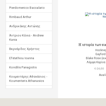
Pierdomenico Baccalario
Rimbaud Arthur
Ανδρικάκης Αντώνης
Άντριου Κάνια - Andrew
Kania
Η ιστορία των ει
Βερνάρδος Χρήστος
Hockney
Gayford
Efstathiou Ioanna
Blake Rose (ε
Λάμψα Kαρίνα
Kondilis Panagiotis
€ 24,50
Avail
Κουμεντέρης Αθανάσιος -
Koumenteris Athanasios
Kostopoulou Ioulia
Μανδηλαράς Φίλιππος
(μετάφραση)