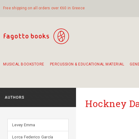
Free shipping on all orders over €60 in Greece
MUSICAL BOOKSTORE
PERCUSSION & EDUCATIONAL MATERIAL
GEN
Suggestions - Sets - Book Combinations
Educational material for exercise in rhythm
Unique combinations - Gift Sets for Kids
Smirneika and pireotika rembetika
Hand-crafted hand drum 45cm
Α Walk through Lefkada's old town
AUTHORS
Hockney D
Levey Emma
Lorca Federico García