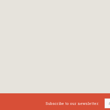
Bansch Helga
(εικονογράφηση)
Banscherus Jürgen
Barabas Zsofi
Barbatsis Anestis
Barbier Patrick
Barenboim Daniel
Barnes Julian
Barnes Lesley
(εικονογράφηση)
Barrie James Matthew
Subscribe to our newsletter:
Barroux Stefane