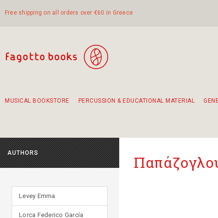
Free shipping on all orders over €60 in Greece
MUSICAL BOOKSTORE
PERCUSSION & EDUCATIONAL MATERIAL
GEN
Suggestions - Sets - Book Combinations
Educational material for exercise in rhythm
Unique combinations - Gift Sets for Kids
Smirneika and pireotika rembetika
Hand-crafted hand drum 45cm
Α Walk through Lefkada's old town
AUTHORS
Παπάζογλο
Levey Emma
Lorca Federico García