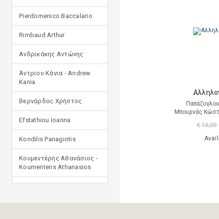
Pierdomenico Baccalario
Rimbaud Arthur
Ανδρικάκης Αντώνης
Άντριου Κάνια - Andrew
Kania
Αλληλο
Βερνάρδος Χρήστος
Παπάζογλου
Μπουρνάς Κώστα
Efstathiou Ioanna
€ 10,00
Avail
Kondilis Panagiotis
Κουμεντέρης Αθανάσιος -
Koumenteris Athanasios
Kostopoulou Ioulia
Μανδηλαράς Φίλιππος
(μετάφραση)