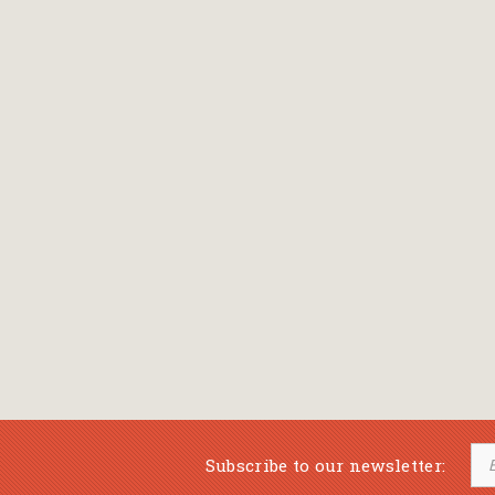
Bansch Helga
(εικονογράφηση)
Banscherus Jürgen
Barabas Zsofi
Barbatsis Anestis
Barbier Patrick
Barenboim Daniel
Barnes Julian
Barnes Lesley
(εικονογράφηση)
Barrie James Matthew
Subscribe to our newsletter:
Barroux Stefane