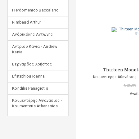
Pierdomenico Baccalario
Rimbaud Arthur
Ανδρικάκης Αντώνης
Άντριου Κάνια - Andrew
Kania
Βερνάρδος Χρήστος
Thirteen Monolo
Efstathiou Ioanna
Κουμεντέρης Αθανάσιος -
€ 25,00
Kondilis Panagiotis
Avail
Κουμεντέρης Αθανάσιος -
Koumenteris Athanasios
Kostopoulou Ioulia
Μανδηλαράς Φίλιππος
(μετάφραση)