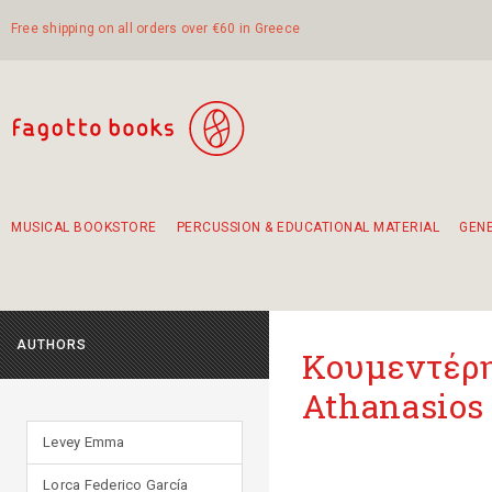
Free shipping on all orders over €60 in Greece
MUSICAL BOOKSTORE
PERCUSSION & EDUCATIONAL MATERIAL
GEN
Suggestions - Sets - Book Combinations
Educational material for exercise in rhythm
Unique combinations - Gift Sets for Kids
Smirneika and pireotika rembetika
Hand-crafted hand drum 45cm
Α Walk through Lefkada's old town
AUTHORS
Κουμεντέρη
Athanasios
Levey Emma
Lorca Federico García