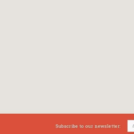
Bansch Helga
(εικονογράφηση)
Banscherus Jürgen
Barabas Zsofi
Barbatsis Anestis
Barbier Patrick
Barenboim Daniel
Barnes Julian
Barnes Lesley
(εικονογράφηση)
Barrie James Matthew
Subscribe to our newsletter:
Barroux Stefane