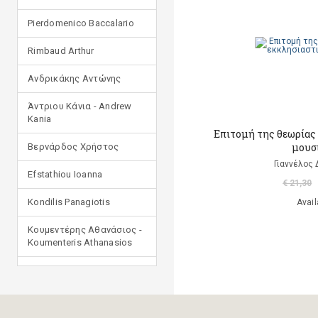
Pierdomenico Baccalario
Rimbaud Arthur
Ανδρικάκης Αντώνης
Άντριου Κάνια - Andrew
Kania
Επιτομή της θεωρίας
μουσ
Βερνάρδος Χρήστος
Γιαννέλος
Efstathiou Ioanna
€ 21,30
Kondilis Panagiotis
Avail
Κουμεντέρης Αθανάσιος -
Koumenteris Athanasios
Kostopoulou Ioulia
Μανδηλαράς Φίλιππος
(μετάφραση)