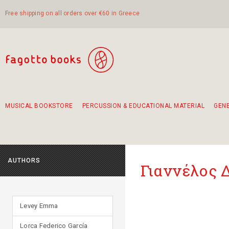
Free shipping on all orders over €60 in Greece
MUSICAL BOOKSTORE
PERCUSSION & EDUCATIONAL MATERIAL
GEN
Suggestions - Sets - Book Combinations
Educational material for exercise in rhythm
Unique combinations - Gift Sets for Kids
Smirneika and pireotika rembetika
Hand-crafted hand drum 45cm
Α Walk through Lefkada's old town
AUTHORS
Γιαννέλος 
Levey Emma
Lorca Federico García