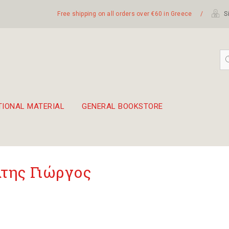
Free shipping on all orders over €60 in Greece
/
Si
TIONAL MATERIAL
GENERAL BOOKSTORE
embetika
 hand drum 45cm
της Γιώργος