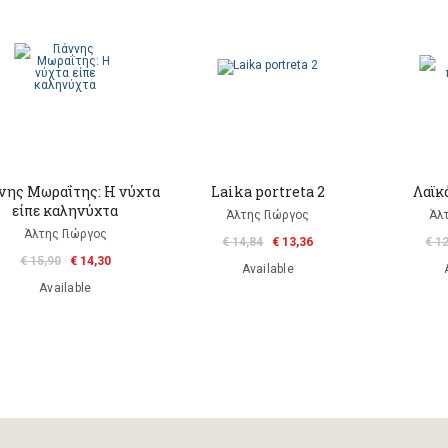
ννης Μωραΐτης: Η νύχτα
Laika portreta 2
Λαϊκ
είπε καληνύχτα
Άλτης Γιώργος
Άλτ
Άλτης Γιώργος
€ 14,84
€ 13,36
€ 1
€ 15,90
€ 14,30
Available
Available