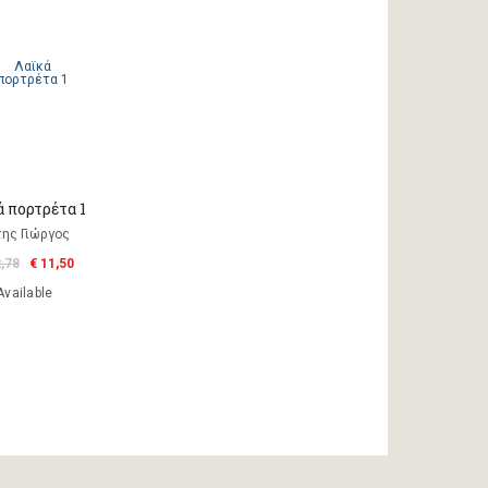
ά πορτρέτα 1
ης Γιώργος
2,78
€ 11,50
Available