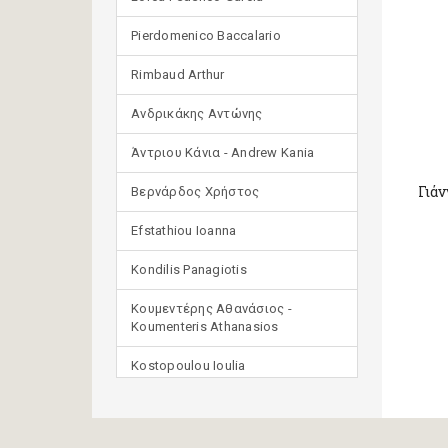
Pierdomenico Baccalario
Rimbaud Arthur
Ανδρικάκης Αντώνης
Άντριου Κάνια - Andrew Kania
Γιά
Βερνάρδος Χρήστος
Efstathiou Ioanna
Kondilis Panagiotis
Κουμεντέρης Αθανάσιος -
Koumenteris Athanasios
Kostopoulou Ioulia
Μανδηλαράς Φίλιππος
(μετάφραση)