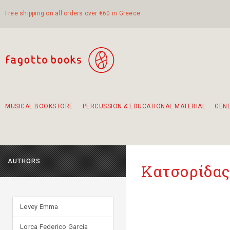
Free shipping on all orders over €60 in Greece
MUSICAL BOOKSTORE
PERCUSSION & EDUCATIONAL MATERIAL
GEN
Suggestions - Sets - Book Combinations
Educational material for exercise in rhythm
Unique combinations - Gift Sets for Kids
Smirneika and pireotika rembetika
Hand-crafted hand drum 45cm
Α Walk through Lefkada's old town
AUTHORS
Κατσορίδας
Levey Emma
Lorca Federico García