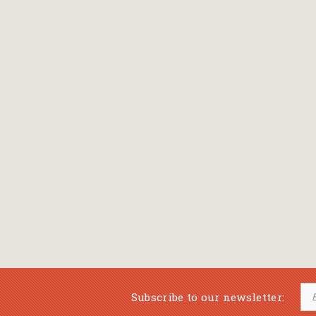
Bansch Helga
(εικονογράφηση)
Banscherus Jürgen
Barabas Zsofi
Barbatsis Anestis
Barbier Patrick
Barenboim Daniel
Barnes Julian
Barnes Lesley
(εικονογράφηση)
Barrie James Matthew
Subscribe to our newsletter:
Barroux Stefane