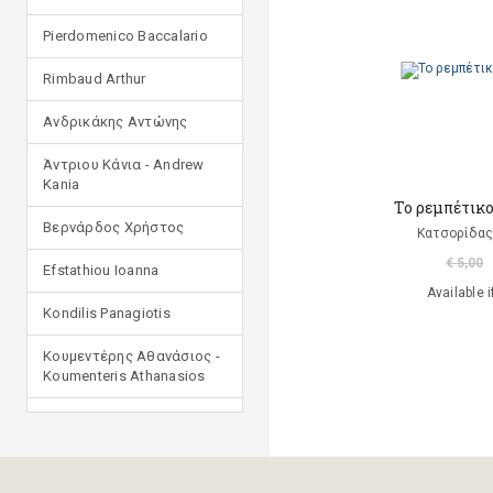
Pierdomenico Baccalario
Rimbaud Arthur
Ανδρικάκης Αντώνης
Άντριου Κάνια - Andrew
Kania
Το ρεμπέτικο
Βερνάρδος Χρήστος
Κατσορίδας
€ 5,00
Efstathiou Ioanna
Available i
Kondilis Panagiotis
Κουμεντέρης Αθανάσιος -
Koumenteris Athanasios
Kostopoulou Ioulia
Μανδηλαράς Φίλιππος
(μετάφραση)