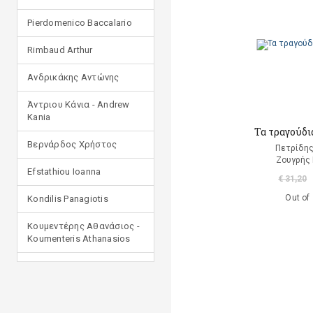
Pierdomenico Baccalario
Rimbaud Arthur
Ανδρικάκης Αντώνης
Άντριου Κάνια - Andrew
Kania
Τα τραγούδι
Βερνάρδος Χρήστος
Πετρίδης
Ζουγρής
Efstathiou Ioanna
€ 31,20
Out of
Kondilis Panagiotis
Κουμεντέρης Αθανάσιος -
Koumenteris Athanasios
Kostopoulou Ioulia
Μανδηλαράς Φίλιππος
(μετάφραση)