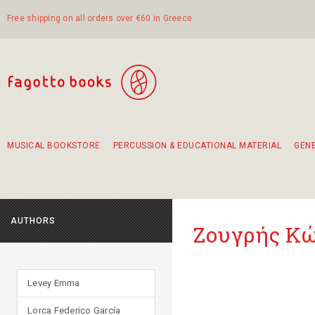
Free shipping on all orders over €60 in Greece
MUSICAL BOOKSTORE
PERCUSSION & EDUCATIONAL MATERIAL
GEN
Suggestions - Sets - Book Combinations
Educational material for exercise in rhythm
Unique combinations - Gift Sets for Kids
Smirneika and pireotika rembetika
Hand-crafted hand drum 45cm
Α Walk through Lefkada's old town
AUTHORS
Ζουγρής Κ
Levey Emma
Lorca Federico García