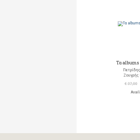
Markantonaki Georgia
Mavromatis Aris
(translation)
Ντι Καμίλο Κέιτ
Παλαιολόγου Μαρία
(μετάφραση)
Τα albums 
Ροντάρι Τζάννι
Πετρίδης
Ζουγρής
Χαλκιάς Εμμ. Χρήστος
€ 37,00
Avail
Χουρμούζιος Χαρτοφύλαξ
Γεώργιος
Χόφμαν Ε.Τ.Α.
A. Di Scipio
A. Kontogeorgakopoulos