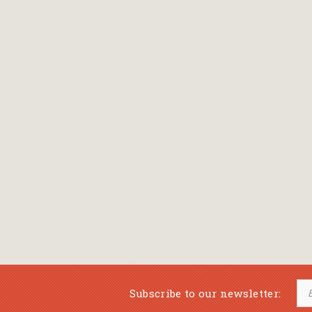
Bansch Helga
(εικονογράφηση)
Banscherus Jürgen
Barabas Zsofi
Barbatsis Anestis
Barbier Patrick
Barenboim Daniel
Barnes Julian
Barnes Lesley
(εικονογράφηση)
Barrie James Matthew
Subscribe to our newsletter:
Barroux Stefane