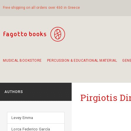
Free shipping on all orders over €60 in Greece
MUSICAL BOOKSTORE
PERCUSSION & EDUCATIONAL MATERIAL
GEN
Suggestions - Sets - Book Combinations
Educational material for exercise in rhythm
Unique combinations - Gift Sets for Kids
Smirneika and pireotika rembetika
Hand-crafted hand drum 45cm
Α Walk through Lefkada's old town
AUTHORS
Pirgiotis Di
Levey Emma
Lorca Federico García