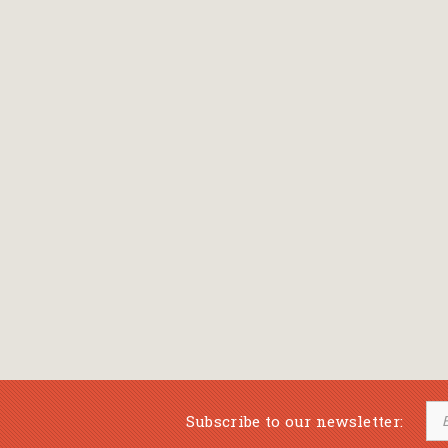
Bansch Helga
(εικονογράφηση)
Banscherus Jürgen
Barabas Zsofi
Barbatsis Anestis
Barbier Patrick
Barenboim Daniel
Barnes Julian
Barnes Lesley
(εικονογράφηση)
Barrie James Matthew
Subscribe to our newsletter:
Barroux Stefane