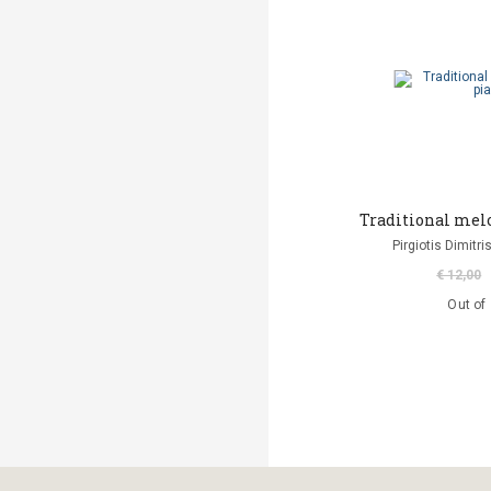
Markantonaki Georgia
Mavromatis Aris
(translation)
Ντι Καμίλο Κέιτ
Παλαιολόγου Μαρία
(μετάφραση)
Traditional melo
Ροντάρι Τζάννι
Pirgiotis Dimitri
€ 12,00
Χαλκιάς Εμμ. Χρήστος
Out of
Χουρμούζιος Χαρτοφύλαξ
Γεώργιος
Χόφμαν Ε.Τ.Α.
A. Di Scipio
A. Kontogeorgakopoulos