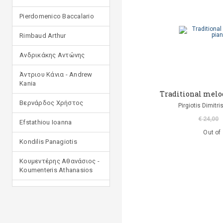
Pierdomenico Baccalario
Rimbaud Arthur
Ανδρικάκης Αντώνης
Άντριου Κάνια - Andrew
Kania
Τraditional melodi
Βερνάρδος Χρήστος
Pirgiotis Dimitri
€ 24,00
Efstathiou Ioanna
Out of
Kondilis Panagiotis
Κουμεντέρης Αθανάσιος -
Koumenteris Athanasios
Kostopoulou Ioulia
Μανδηλαράς Φίλιππος
(μετάφραση)