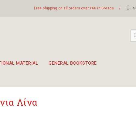
Free shipping on all orders over €60 in Greece
/
Si
TIONAL MATERIAL
GENERAL BOOKSTORE
embetika
 hand drum 45cm
νια Λίνα