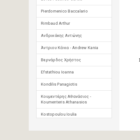
Pierdomenico Baccalario
Rimbaud Arthur
Ανδρικάκης Αντώνης
Άντριου Κάνια - Andrew Kania
Βερνάρδος Χρήστος
Efstathiou Ioanna
Kondilis Panagiotis
Κουμεντέρης Αθανάσιος -
Koumenteris Athanasios
Kostopoulou Ioulia
Μανδηλαράς Φίλιππος
(μετάφραση)