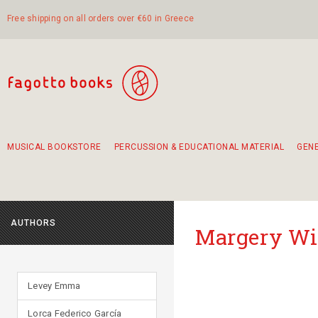
Free shipping on all orders over €60 in Greece
MUSICAL BOOKSTORE
PERCUSSION & EDUCATIONAL MATERIAL
GEN
Suggestions - Sets - Book Combinations
Educational material for exercise in rhythm
Unique combinations - Gift Sets for Kids
Smirneika and pireotika rembetika
Hand-crafted hand drum 45cm
Α Walk through Lefkada's old town
AUTHORS
Margery Wi
Levey Emma
Lorca Federico García