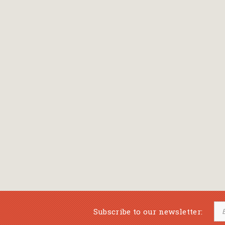
Bansch Helga
(εικονογράφηση)
Banscherus Jürgen
Barabas Zsofi
Barbatsis Anestis
Barbier Patrick
Barenboim Daniel
Barnes Julian
Barnes Lesley
(εικονογράφηση)
Barrie James Matthew
Subscribe to our newsletter:
Barroux Stefane