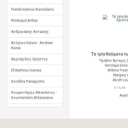
Pierdomenico Baccalario
Rimbaud Arthur
Ανδρικάκης Αντώνης
Άντριου Κάνια - Andrew
Kania
Τα τρία θαύματα τ
Βερνάρδος Χρήστος
Πρόβου Άρτεμις 
Κατσαμά Ελέν
Efstathiou Ioanna
Wilkins Free
Margery 
Alcott Lo
Kondilis Panagiotis
€ 14,40
Κουμεντέρης Αθανάσιος -
Avail
Koumenteris Athanasios
Kostopoulou Ioulia
Μανδηλαράς Φίλιππος
(μετάφραση)