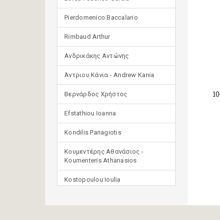
Pierdomenico Baccalario
Rimbaud Arthur
Ανδρικάκης Αντώνης
Άντριου Κάνια - Andrew Kania
10
Βερνάρδος Χρήστος
Efstathiou Ioanna
Kondilis Panagiotis
Κουμεντέρης Αθανάσιος -
Koumenteris Athanasios
Kostopoulou Ioulia
Μανδηλαράς Φίλιππος
(μετάφραση)