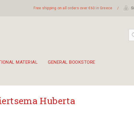
Free shipping on all orders over €60 in Greece
/
Si
TIONAL MATERIAL
GENERAL BOOKSTORE
embetika
 hand drum 45cm
ertsema Huberta