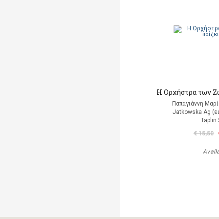
Η Ορχήστρα των Ζ
Παπαγιάννη Μαρί
Jatkowska Ag (ε
Taplin
€ 15,50
Avail