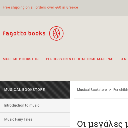
Free shipping on all orders over €60 in Greece
MUSICAL BOOKSTORE
PERCUSSION & EDUCATIONAL MATERIAL
GEN
Suggestions - Sets - Book Combinations
Educational material for exercise in rhythm
Unique combinations - Gift Sets for Kids
Smirneika and pireotika rembetika
Hand-crafted hand drum 45cm
Α Walk through Lefkada's old town
MUSICAL BOOKSTORE
Musical Bookstore
>
For child
Introduction to music
Music Fairy Tales
Οι μεγάλες 