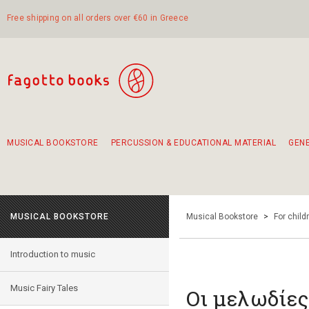
Free shipping on all orders over €60 in Greece
MUSICAL BOOKSTORE
PERCUSSION & EDUCATIONAL MATERIAL
GEN
Suggestions - Sets - Book Combinations
Educational material for exercise in rhythm
Unique combinations - Gift Sets for Kids
Smirneika and pireotika rembetika
Hand-crafted hand drum 45cm
Α Walk through Lefkada's old town
MUSICAL BOOKSTORE
Musical Bookstore
>
For child
Introduction to music
Music Fairy Tales
Οι μελωδίε