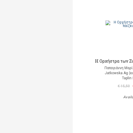
Η Ορχήστρα των Ζ
Παπαγιάννη Μαρί
Jatkowska Ag (ε
Taplin
€ 15,50
Avail